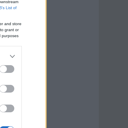
 downstream
B’s List of
er and store
to grant or
ed purposes