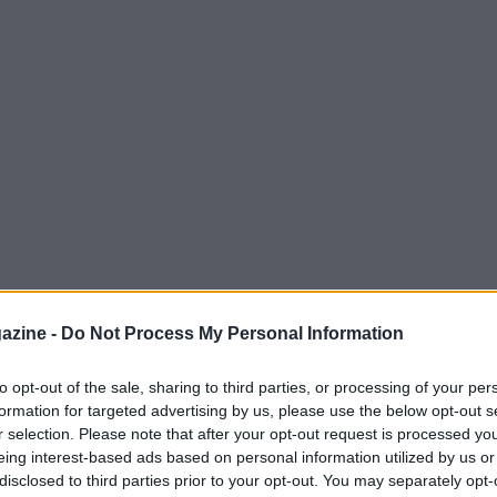
azine -
Do Not Process My Personal Information
to opt-out of the sale, sharing to third parties, or processing of your per
formation for targeted advertising by us, please use the below opt-out s
r selection. Please note that after your opt-out request is processed y
nsivi più forti d’Italia e d’Europa. La fama
eing interest-based ads based on personal information utilized by us or
raprendere la carriera da scrittore tanto che
disclosed to third parties prior to your opt-out. You may separately opt-