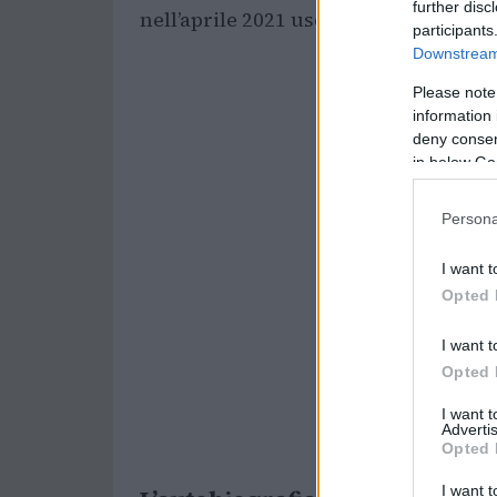
further disc
nell’aprile 2021 uscirà la sua autobio
participants
Downstream 
Please note
information 
deny consent
in below Go
Persona
I want t
Opted 
I want t
Opted 
I want 
Advertis
Opted 
I want t