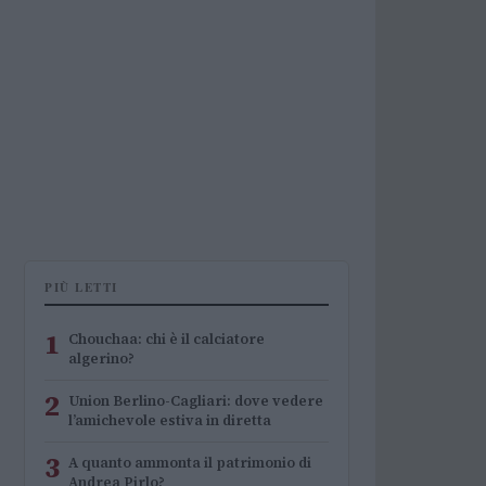
PIÙ LETTI
1
Chouchaa: chi è il calciatore
algerino?
2
Union Berlino-Cagliari: dove vedere
l’amichevole estiva in diretta
3
A quanto ammonta il patrimonio di
Andrea Pirlo?