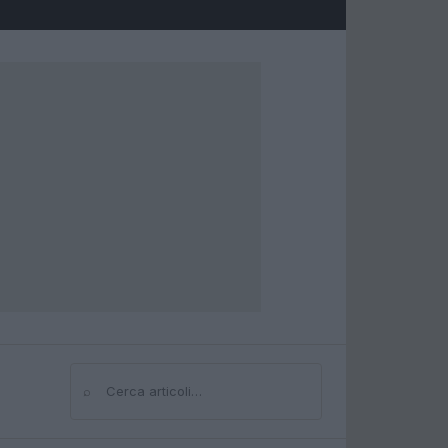
⌕
Cerca