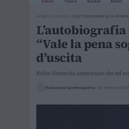
Calcio
Tennis
Basket
Motori
HOME
»
CALCIO
»
L’AUTOBIOGRAFIA DI ROBI
L’autobiografia
“Vale la pena s
d’uscita
Robin Gosens ha annunciato che nel mes
Redazione Sportmagazine
·
26 Febbraio 2021