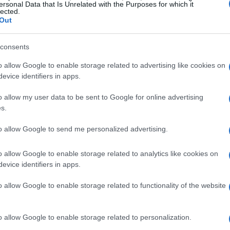
ns
ersonal Data that Is Unrelated with the Purposes for which it
lected.
Out
i calciatori protagonisti dell’Atalanta di
la stagione 2019-2020 che è definitivamente
consents
movibile dell’undici nerazzurro.
o allow Google to enable storage related to advertising like cookies on
evice identifiers in apps.
rofilo Instagram,
nel mese di aprile uscirà
 sognare?” che avrà come sottotitolo Da
o allow my user data to be sent to Google for online advertising
s.
ei migliori terzini d’Europa”
.
libro di 256 pagine che racconta il percorso
to allow Google to send me personalized advertising.
 duro lavoro ha saputo affermarsi nel calcio
o allow Google to enable storage related to analytics like cookies on
sua famiglia e alla sua infanzia, sono tanti gli
evice identifiers in apps.
o allow Google to enable storage related to functionality of the website
o allow Google to enable storage related to personalization.