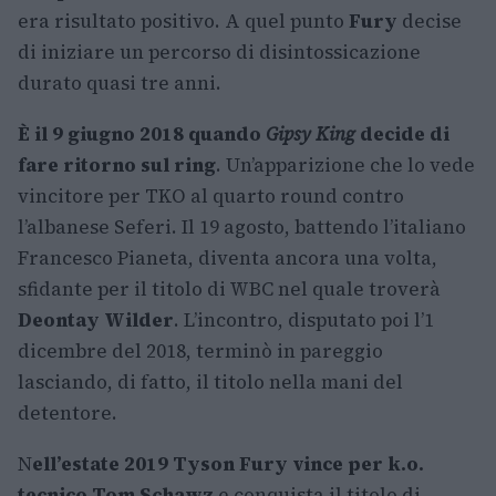
era risultato positivo. A quel punto
Fury
decise
di iniziare un percorso di disintossicazione
durato quasi tre anni.
È il 9 giugno 2018 quando
Gipsy King
decide di
fare ritorno sul ring
. Un’apparizione che lo vede
vincitore per TKO al quarto round contro
l’albanese Seferi. Il 19 agosto, battendo l’italiano
Francesco Pianeta, diventa ancora una volta,
sfidante per il titolo di WBC nel quale troverà
Deontay Wilder
. L’incontro, disputato poi l’1
dicembre del 2018, terminò in pareggio
lasciando, di fatto, il titolo nella mani del
detentore.
N
ell’estate 2019 Tyson Fury vince per k.o.
tecnico Tom Schawz
e conquista il titolo di