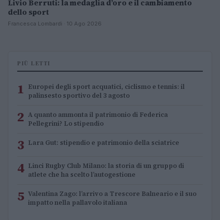
Livio Berruti: la medaglia d’oro e il cambiamento
dello sport
Francesca Lombardi · 10 Ago 2026
PIÙ LETTI
1
Europei degli sport acquatici, ciclismo e tennis: il
palinsesto sportivo del 3 agosto
2
A quanto ammonta il patrimonio di Federica
Pellegrini? Lo stipendio
3
Lara Gut: stipendio e patrimonio della sciatrice
4
Linci Rugby Club Milano: la storia di un gruppo di
atlete che ha scelto l’autogestione
5
Valentina Zago: l’arrivo a Trescore Balneario e il suo
impatto nella pallavolo italiana