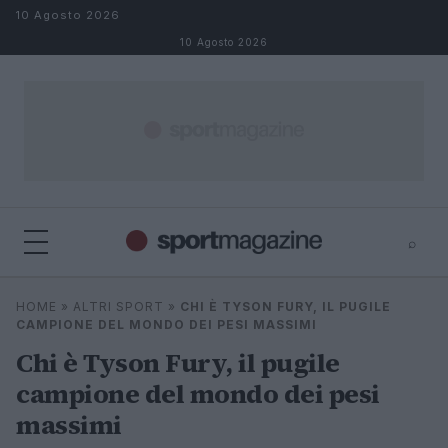
Salta al contenuto
10 Agosto 2026
10 Agosto 2026
⌕
⌕
×
HOME
»
ALTRI SPORT
»
CHI È TYSON FURY, IL PUGILE
Cerca
CAMPIONE DEL MONDO DEI PESI MASSIMI
Chi è Tyson Fury, il pugile
campione del mondo dei pesi
massimi