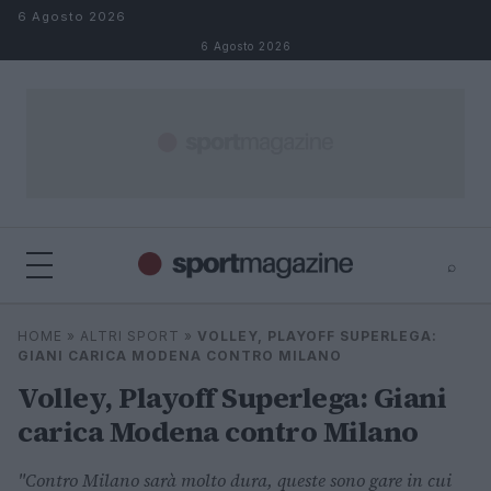
Salta al contenuto
6 Agosto 2026
6 Agosto 2026
⌕
⌕
×
HOME
»
ALTRI SPORT
»
VOLLEY, PLAYOFF SUPERLEGA:
Cerca
GIANI CARICA MODENA CONTRO MILANO
Volley, Playoff Superlega: Giani
carica Modena contro Milano
"Contro Milano sarà molto dura, queste sono gare in cui