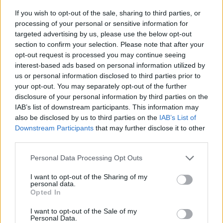
If you wish to opt-out of the sale, sharing to third parties, or
processing of your personal or sensitive information for
targeted advertising by us, please use the below opt-out
section to confirm your selection. Please note that after your
opt-out request is processed you may continue seeing
interest-based ads based on personal information utilized by
us or personal information disclosed to third parties prior to
your opt-out. You may separately opt-out of the further
L’addio al nuoto di Gabriele Detti: un’eredità di record
disclosure of your personal information by third parties on the
e valori
IAB’s list of downstream participants. This information may
Ilaria Mauri · 6 Ago 2026
also be disclosed by us to third parties on the
IAB’s List of
Downstream Participants
that may further disclose it to other
third parties.
ALTRI SPORT
Please note that this website/app uses one or more Google
Personal Data Processing Opt Outs
services and may gather and store information including but
not limited to your visit or usage behaviour. You may click to
I want to opt-out of the Sharing of my
personal data.
grant or deny consent to Google and its third-party tags to
Opted In
use your data for below specified purposes in below Google
consent section.
I want to opt-out of the Sale of my
Personal Data.