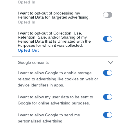
Opted In
I want to opt-out of processing my
Personal Data for Targeted Advertising.
Opted In
Atletica leggera: gli italiani in gara ai Mondiali Under
I want to opt-out of Collection, Use,
20
Retention, Sale, and/or Sharing of my
Personal Data that Is Unrelated with the
Andrea Conforti · 5 Ago 2026
Purposes for which it was collected.
Opted Out
ALTRI SPORT
Google consents
I want to allow Google to enable storage
related to advertising like cookies on web or
device identifiers in apps.
I want to allow my user data to be sent to
Google for online advertising purposes.
I want to allow Google to send me
personalized advertising.