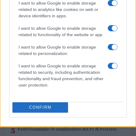
I want to allow Google to enable storage
Li Yingying, la schiacciatrice cinese, salta il
related to analytics like cookies on web or
Campionato Continentale e gli Asian Games
device identifiers in apps.
Ilaria Mauri · 5 Ago 2026
I want to allow Google to enable storage
related to functionality of the website or app.
PIÙ LETTI
I want to allow Google to enable storage
related to personalization.
1
Europei degli sport acquatici, ciclismo e tennis: il
palinsesto sportivo del 3 agosto
I want to allow Google to enable storage
related to security, including authentication
2
Europei di tuffi Parigi 2026: l’Italia conquista l’oro nel
functionality and fraud prevention, and other
Team Event
user protection.
3
Rugby: All Blacks vs Springboks, il calendario
completo del Greatest Rivalry Tour
CONFIRM
4
Dai Knicks ai campionati di tennis: le scommesse che
hanno fatto storia
5
Padel femminile: le semifinaliste del P1 di Pretoria