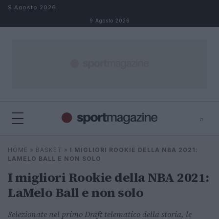
Salta al contenuto
9 Agosto 2026
9 Agosto 2026
⌕
⌕
×
HOME
»
BASKET
»
I MIGLIORI ROOKIE DELLA NBA 2021:
Cerca
LAMELO BALL E NON SOLO
I migliori Rookie della NBA 2021:
LaMelo Ball e non solo
Selezionate nel primo Draft telematico della storia, le