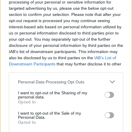
processing of your personal or sensitive information for
livello di punti che di rimbalzi. Il ragazzo è già
targeted advertising by us, please use the below opt-out
section to confirm your selection. Please note that after your
entrato nella storia dei Bulls, diventando
il più
opt-out request is processed you may continue seeing
giovane a realizzare almeno 20 punti in una
interest-based ads based on personal information utilized by
partita
. Un record non da poco, in una franchigia
us or personal information disclosed to third parties prior to
your opt-out. You may separately opt-out of the further
in cui i primati appartengono tutti alla leggenda
disclosure of your personal information by third parties on the
Michael Jordan
.
IAB’s list of downstream participants. This information may
also be disclosed by us to third parties on the
IAB’s List of
Quinto posto per Cole Anthony.
La 15esima
Downstream Participants
that may further disclose it to other
scelta del Draft 2020 è diventato un titolare
third parties.
inamovibile degli Orlando Magic, con cui viaggia
Please note that this website/app uses one or more Google
Personal Data Processing Opt Outs
a quasi 13 punti di media.
Messosi in mostra
services and may gather and store information including but
not limited to your visit or usage behaviour. You may click to
I want to opt-out of the Sharing of my
soprattutto per la sua bravura nel tiro da 3
personal data.
grant or deny consent to Google and its third-party tags to
Opted In
punti
, il giovane è riuscito a imporsi in una
use your data for below specified purposes in below Google
squadra con un’età media molto basso e che per
consent section.
I want to opt-out of the Sale of my
Personal Data.
questa stagione è destinata a navigare nei
Opted In
bassifondi della classifica. L’unica pecca sulla sua