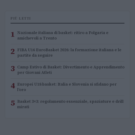
PIÙ LETTI
1
Nazionale italiana di basket: ritiro a Folgaria e
amichevoli a Trento
2
FIBA U16 EuroBasket 2026: la formazione italiana e le
partite da seguire
3
Camp Estivo di Basket: Divertimento e Apprendimento
per Giovani Atleti
4
Europei U18 basket: Italia e Slovenia si sfidano per
l’oro
5
Basket 3×3: regolamento essenziale, spaziature e drill
mirati