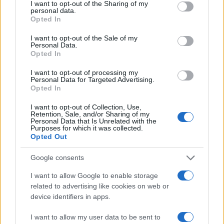
not limited to your visit or usage behaviour. You may click to
I want to opt-out of the Sharing of my
personal data.
grant or deny consent to Google and its third-party tags to
Opted In
use your data for below specified purposes in below Google
consent section.
I want to opt-out of the Sale of my
Personal Data.
Opted In
I want to opt-out of processing my
Personal Data for Targeted Advertising.
Opted In
Guida rapida al 3×3: possesso, ritmo e spacing su metà
I want to opt-out of Collection, Use,
Retention, Sale, and/or Sharing of my
campo
Personal Data that Is Unrelated with the
Purposes for which it was collected.
Andrea Conforti · 6 Ago 2026
Opted Out
Google consents
PIÙ LETTI
I want to allow Google to enable storage
related to advertising like cookies on web or
1
FIBA U16 EuroBasket 2026: la formazione italiana e le
device identifiers in apps.
partite da seguire
I want to allow my user data to be sent to
Camp Estivo di Basket: Divertimento e Apprendimento