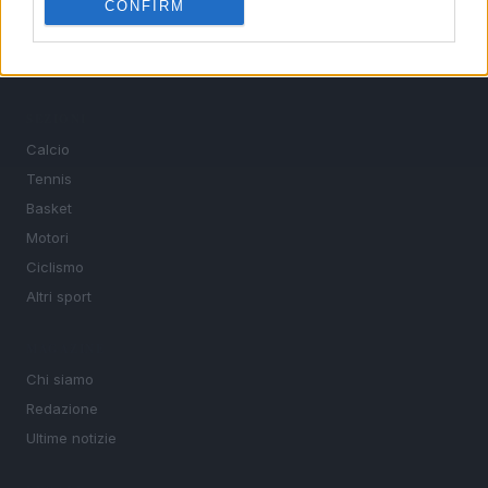
CONFIRM
interviste ai protagonisti e i risultati in tempo reale di tutte
le discipline che fanno emozionare gli appassionati di
sport.
SEZIONI
Calcio
Tennis
Basket
Motori
Ciclismo
Altri sport
MAGAZINE
Chi siamo
Redazione
Ultime notizie