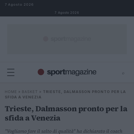
Salta al contenuto
7 Agosto 2026
7 Agosto 2026
⌕
⌕
×
HOME
»
BASKET
»
TRIESTE, DALMASSON PRONTO PER LA
Cerca
SFIDA A VENEZIA
Trieste, Dalmasson pronto per la
sfida a Venezia
"Vogliamo fare il salto di qualità" ha dichiarato il coach