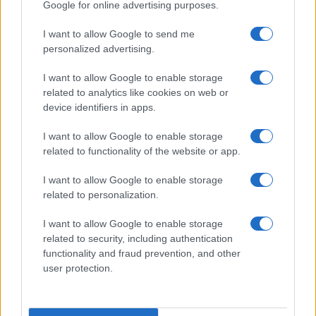
2
Google for online advertising purposes.
per Giovani Atleti
3
I want to allow Google to send me
Europei U18 basket: Italia e Slovenia si sfidano per
personalized advertising.
l’oro
4
Dole Basket Rimini: l’arrivo di Simone De Gregori, un
I want to allow Google to enable storage
colpo a chilometro zero
related to analytics like cookies on web or
device identifiers in apps.
5
Final Eight 2027 a Torino: l’impatto economico e
sociale della manifestazione sportiva
I want to allow Google to enable storage
related to functionality of the website or app.
I want to allow Google to enable storage
related to personalization.
I want to allow Google to enable storage
related to security, including authentication
functionality and fraud prevention, and other
Sportmagazine: notizie, approfondimenti e classifiche su
user protection.
calcio, basket, tennis, ciclismo, motori, Formula 1,
MotoGP e Olimpiadi. Le ultime news dalle competizioni
nazionali e internazionali, gli highlight delle partite, le