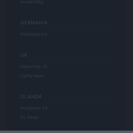
InvestirMag
GERMANIA
Investieren24
UK
News Hub UK
Lgbtq News
OLANDA
Investeren 24
NL Newz