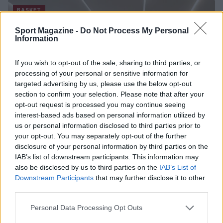
BASKET
Sport Magazine -
Do Not Process My Personal
Information
If you wish to opt-out of the sale, sharing to third parties, or
processing of your personal or sensitive information for
targeted advertising by us, please use the below opt-out
section to confirm your selection. Please note that after your
opt-out request is processed you may continue seeing
interest-based ads based on personal information utilized by
us or personal information disclosed to third parties prior to
your opt-out. You may separately opt-out of the further
disclosure of your personal information by third parties on the
Pistoia Basket 2000 annuncia la partnership con
IAB’s list of downstream participants. This information may
L’Arte dello Sport per la stagione 2026/27
also be disclosed by us to third parties on the
IAB’s List of
Ilaria Mauri · 6 Ago 2026
Downstream Participants
that may further disclose it to other
third parties.
BASKET
Please note that this website/app uses one or more Google
Personal Data Processing Opt Outs
services and may gather and store information including but