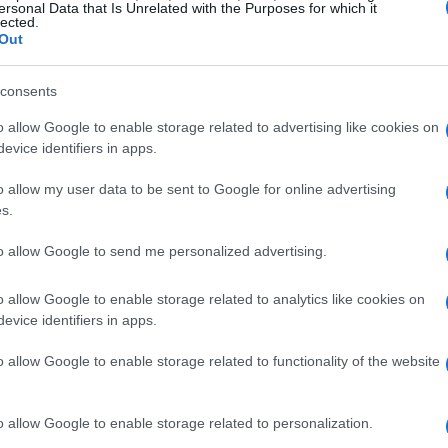
ersonal Data that Is Unrelated with the Purposes for which it
lected.
Out
i
quartieri più malfamati di Philadelphia
,
itori si separarono quando lui era bambino e il
consents
ma e la nonna crebbero da sole Kyle, suo
o allow Google to enable storage related to advertising like cookies on
ce in povertà, ma con una grande passione per
evice identifiers in apps.
per la
Cardinal Dougherty High School
di
o allow my user data to be sent to Google for online advertising
 lo accoglie a braccia aperte e gli affida la
s.
un solo anno di college si dichiara eleggibile
to allow Google to send me personalized advertising.
o allow Google to enable storage related to analytics like cookies on
evice identifiers in apps.
on la 24esima scelta al primo giro
, ma la
o allow Google to enable storage related to functionality of the website
 che ci si aspettava. Kyle cade male
a stagione dopo sole 10 partite disputate.
o allow Google to enable storage related to personalization.