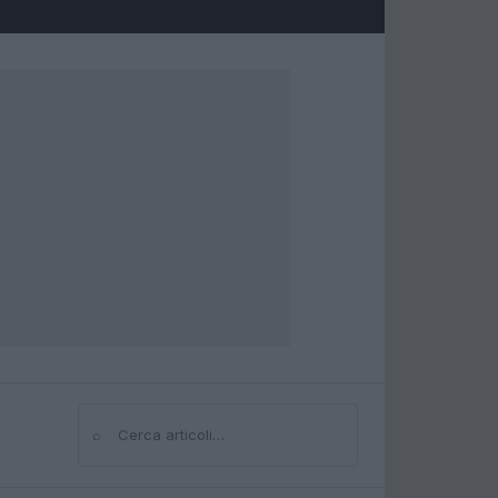
⌕
Cerca