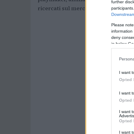
further disc
ricercati sul mercato.
participants
Downstream 
Please note
information 
deny consent
in below Go
Persona
I want t
Opted 
I want t
Opted 
I want 
Advertis
Opted 
I want t