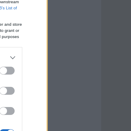
 downstream
B’s List of
er and store
to grant or
ed purposes