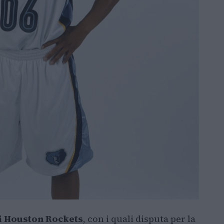
li Houston Rockets
, con i quali disputa per la