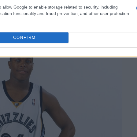
e e cestistica, nella stagione 2008-2009
o allow Google to enable storage related to security, including
e scelse di affidare la squadra all’amico
Mike
cation functionality and fraud prevention, and other user protection.
CONFIRM