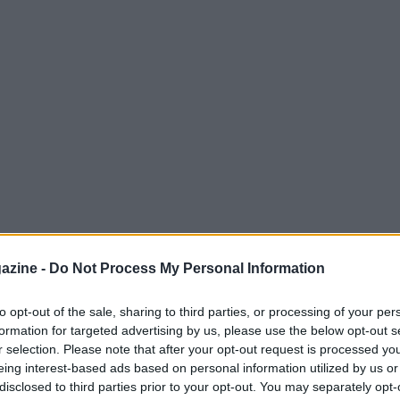
azine -
Do Not Process My Personal Information
to opt-out of the sale, sharing to third parties, or processing of your per
formation for targeted advertising by us, please use the below opt-out s
screzioni,
i Toronto Raptors non sono
r selection. Please note that after your opt-out request is processed y
 meno che non ci sia una richiesta di trade. Il
eing interest-based ads based on personal information utilized by us or
disclosed to third parties prior to your opt-out. You may separately opt-
dell’anello 2019, è infatti uno dei nomi più