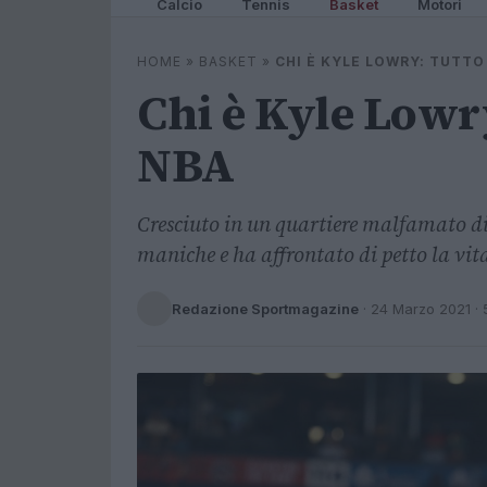
Calcio
Tennis
Basket
Motori
HOME
»
BASKET
»
CHI È KYLE LOWRY: TUTTO
Chi è Kyle Lowry
NBA
Cresciuto in un quartiere malfamato di
maniche e ha affrontato di petto la vit
Redazione Sportmagazine
·
24 Marzo 2021
· 