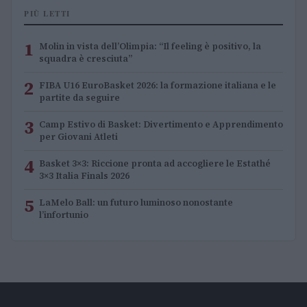
PIÙ LETTI
1
Molin in vista dell’Olimpia: “Il feeling è positivo, la
squadra è cresciuta”
2
FIBA U16 EuroBasket 2026: la formazione italiana e le
partite da seguire
3
Camp Estivo di Basket: Divertimento e Apprendimento
per Giovani Atleti
4
Basket 3×3: Riccione pronta ad accogliere le Estathé
3×3 Italia Finals 2026
5
LaMelo Ball: un futuro luminoso nonostante
l’infortunio