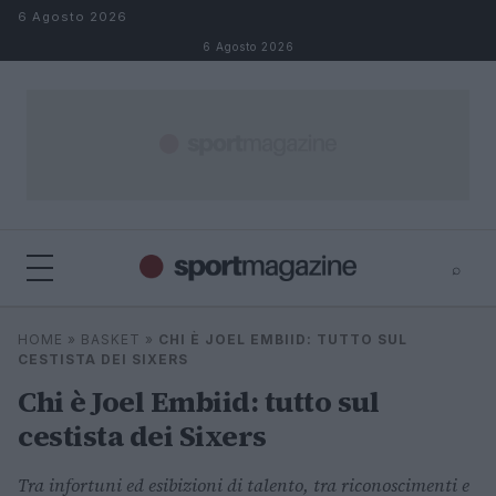
Salta al contenuto
6 Agosto 2026
6 Agosto 2026
⌕
⌕
×
HOME
»
BASKET
»
CHI È JOEL EMBIID: TUTTO SUL
Cerca
CESTISTA DEI SIXERS
Chi è Joel Embiid: tutto sul
cestista dei Sixers
Tra infortuni ed esibizioni di talento, tra riconoscimenti e