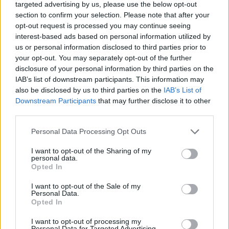
giovane promessa dell’NBA
targeted advertising by us, please use the below opt-out
section to confirm your selection. Please note that after your
opt-out request is processed you may continue seeing
interest-based ads based on personal information utilized by
AUTORE
us or personal information disclosed to third parties prior to
Redazione Sport Magazine
your opt-out. You may separately opt-out of the further
disclosure of your personal information by third parties on the
IAB’s list of downstream participants. This information may
also be disclosed by us to third parties on the
IAB’s List of
Downstream Participants
that may further disclose it to other
third parties.
Please note that this website/app uses one or more Google
Personal Data Processing Opt Outs
services and may gather and store information including but
not limited to your visit or usage behaviour. You may click to
I want to opt-out of the Sharing of my
personal data.
grant or deny consent to Google and its third-party tags to
Opted In
use your data for below specified purposes in below Google
consent section.
I want to opt-out of the Sale of my
Personal Data.
Opted In
I want to opt-out of processing my
Personal Data for Targeted Advertising.