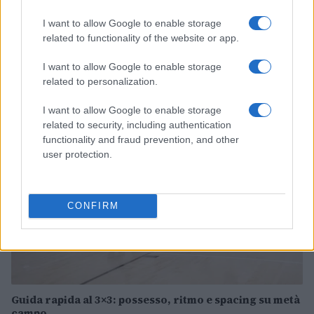
I want to allow Google to enable storage
related to functionality of the website or app.
Pistoia Basket 2000 annuncia la partnership con
L’Arte dello Sport per la stagione 2026/27
I want to allow Google to enable storage
Ilaria Mauri · 6 Ago 2026
related to personalization.
BASKET
I want to allow Google to enable storage
related to security, including authentication
functionality and fraud prevention, and other
user protection.
CONFIRM
Guida rapida al 3×3: possesso, ritmo e spacing su metà
campo