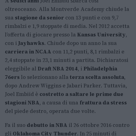
A
sedici anni
Joel Embiid sbarca così
oltreoceano. Alla Montverde Academy chiude la
sua
stagione da senior
con 13 punti e con 9,7
rimbalzi e 1,9 stoppate di media. Nel 2012 accetta
l’offerta di giocare presso la
Kansas University
,
con i
Jayhawks
. Chiude dopo un anno la sua
carriera in NCAA
con 11,2 punti, 8,1 rimbalzi e
2,4 stoppate in 23,1 minuti a partita. Dichiaratosi
eleggibile al
Draft NBA 2014
, i
Philadelphia
76ers
lo selezionano alla
terza scelta assoluta
,
dopo Andrew Wiggins e Jabari Parker. Tuttavia,
Joel Embiid è
costretto a saltare le prime due
stagioni NBA
, a causa di una
frattura da stress
del piede destro, operata due volte.
Fa il suo
debutto in NBA
il 26 ottobre 2016 contro
gli
Oklahoma City Thunder
. In 25 minuti di