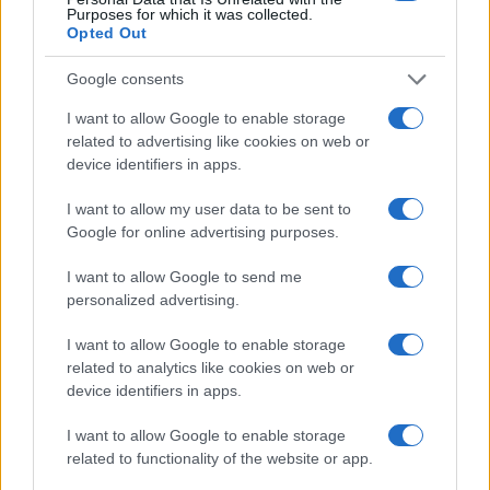
Purposes for which it was collected.
Continua a leggere
Opted Out
Google consents
CALCIO
I want to allow Google to enable storage
related to advertising like cookies on web or
device identifiers in apps.
I want to allow my user data to be sent to
Google for online advertising purposes.
I want to allow Google to send me
personalized advertising.
I want to allow Google to enable storage
related to analytics like cookies on web or
device identifiers in apps.
Svezia in pista a Saas-Fee: Hector e Nyberg pronte per
la nuova stagione
I want to allow Google to enable storage
Francesca Lombardi · 10 Ago 2026
related to functionality of the website or app.