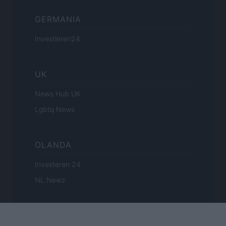
GERMANIA
Investieren24
UK
News Hub UK
Lgbtq News
OLANDA
Investeren 24
NL Newz