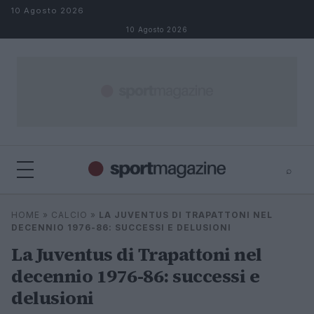
Salta al contenuto
10 Agosto 2026
10 Agosto 2026
⌕
⌕
×
HOME
»
CALCIO
»
LA JUVENTUS DI TRAPATTONI NEL
Cerca
DECENNIO 1976-86: SUCCESSI E DELUSIONI
La Juventus di Trapattoni nel
decennio 1976-86: successi e
delusioni