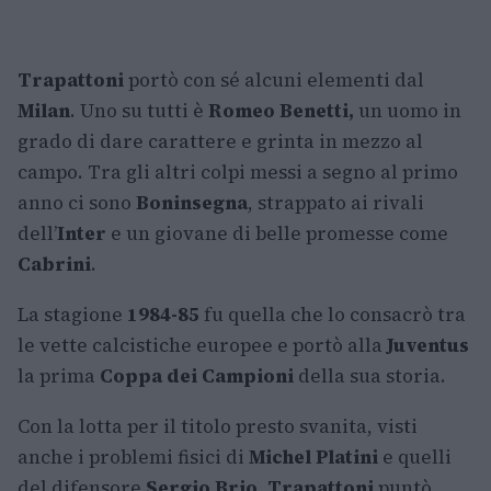
Trapattoni
portò con sé alcuni elementi dal
Milan
. Uno su tutti è
Romeo Benetti,
un uomo in
grado di dare carattere e grinta in mezzo al
campo. Tra gli altri colpi messi a segno al primo
anno ci sono
Boninsegna
, strappato ai rivali
dell’
Inter
e un giovane di belle promesse come
Cabrini
.
La stagione
1984-85
fu quella che lo consacrò tra
le vette calcistiche europee e portò alla
Juventus
la prima
Coppa dei Campioni
della sua storia.
Con la lotta per il titolo presto svanita, visti
anche i problemi fisici di
Michel Platini
e quelli
del difensore
Sergio Brio, Trapattoni
puntò