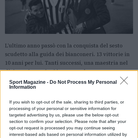
L’ultimo anno passò con la conquista del sesto
scudetto alla guida dei bianconeri. 13 vittorie in
10 anni per lui. Tanti successi, una maestria nel
dirigere i campioni in campo che consacrarono
Trapattoni
a livello mondiale.
Sport Magazine -
Do Not Process My Personal
Information
LEGGI ANCHE:
Il Milan di Arrigo Sacchi
If you wish to opt-out of the sale, sharing to third parties, or
processing of your personal or sensitive information for
targeted advertising by us, please use the below opt-out
AUTORE
section to confirm your selection. Please note that after your
Lorenzo Carrega
opt-out request is processed you may continue seeing
interest-based ads based on personal information utilized by