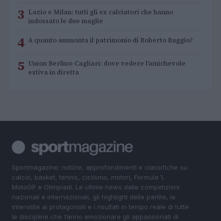
3
Lazio e Milan: tutti gli ex calciatori che hanno
indossato le due maglie
4
A quanto ammonta il patrimonio di Roberto Baggio?
5
Union Berlino-Cagliari: dove vedere l’amichevole
estiva in diretta
Sportmagazine: notizie, approfondimenti e classifiche su
calcio, basket, tennis, ciclismo, motori, Formula 1,
MotoGP e Olimpiadi. Le ultime news dalle competizioni
nazionali e internazionali, gli highlight delle partite, le
interviste ai protagonisti e i risultati in tempo reale di tutte
le discipline che fanno emozionare gli appassionati di