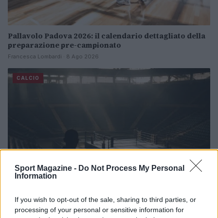
Pallavolo Padova 2026: il calendario dettagliato della
preparazione pre-campionato
Francesca Lombardi · 8 Ago 2026
CALCIO
Sport Magazine -
Do Not Process My Personal
Information
If you wish to opt-out of the sale, sharing to third parties, or
processing of your personal or sensitive information for
Boxe: Callum Walsh preferisce Aaron McKenna a