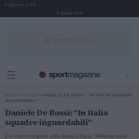
Salta al contenuto
8 Agosto 2026
8 Agosto 2026
⌕
⌕
×
HOME
»
CALCIO
»
DANIELE DE ROSSI: “IN ITALIA SQUADRE
Cerca
INGUARDABILI”
Daniele De Rossi: “In Italia
squadre inguardabili”
L'ex centrocampista della Roma a Espn: "Abbiamo stadi