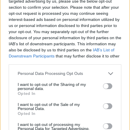
targeted advertising by us, please use the below opt-out
Stephen McKenna per un match all’irlandese
section to confirm your selection. Please note that after your
Andrea Conforti · 8 Ago 2026
opt-out request is processed you may continue seeing
interest-based ads based on personal information utilized by
CALCIO
us or personal information disclosed to third parties prior to
your opt-out. You may separately opt-out of the further
disclosure of your personal information by third parties on the
IAB’s list of downstream participants. This information may
also be disclosed by us to third parties on the
IAB’s List of
Downstream Participants
that may further disclose it to other
third parties.
Please note that this website/app uses one or more Google
Personal Data Processing Opt Outs
services and may gather and store information including but
not limited to your visit or usage behaviour. You may click to
I want to opt-out of the Sharing of my
personal data.
grant or deny consent to Google and its third-party tags to
Opted In
use your data for below specified purposes in below Google
LIV Golf New York 2026: Niemann in testa con un
consent section.
I want to opt-out of the Sale of my
impressionante vantaggio
Personal Data.
Opted In
Francesca Lombardi · 8 Ago 2026
I want to opt-out of processing my
Personal Data for Targeted Advertising.