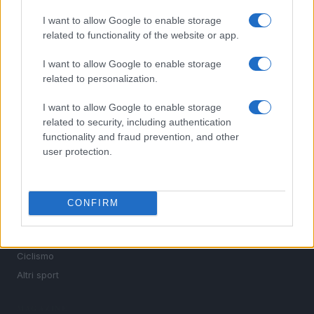
I want to allow Google to enable storage
Sportmagazine: notizie, approfondimenti e classifiche su
related to functionality of the website or app.
calcio, basket, tennis, ciclismo, motori, Formula 1,
MotoGP e Olimpiadi. Le ultime news dalle competizioni
I want to allow Google to enable storage
nazionali e internazionali, gli highlight delle partite, le
related to personalization.
interviste ai protagonisti e i risultati in tempo reale di tutte
le discipline che fanno emozionare gli appassionati di
I want to allow Google to enable storage
sport.
related to security, including authentication
functionality and fraud prevention, and other
user protection.
SEZIONI
Calcio
Tennis
CONFIRM
Basket
Motori
Ciclismo
Altri sport
MAGAZINE