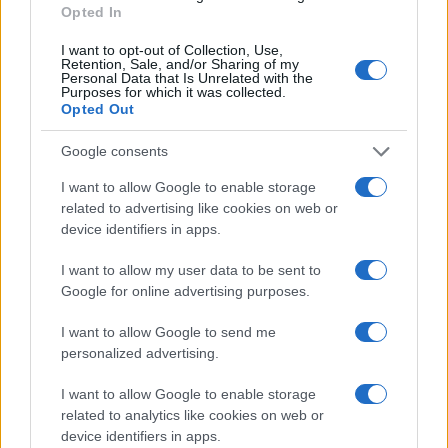
Opted In
PIÙ LETTI
I want to opt-out of Collection, Use,
Retention, Sale, and/or Sharing of my
1
Personal Data that Is Unrelated with the
Chouchaa: chi è il calciatore algerino?
Purposes for which it was collected.
Opted Out
2
Union Berlino-Cagliari: dove vedere l’amichevole
estiva in diretta
Google consents
3
Lazio e Milan: tutti gli ex calciatori che hanno
I want to allow Google to enable storage
indossato le due maglie
related to advertising like cookies on web or
device identifiers in apps.
4
A quanto ammonta il patrimonio di Andrea Pirlo?
I want to allow my user data to be sent to
5
Il patrimonio di Alex Del Piero: tutti i guadagni di
Google for online advertising purposes.
Pinturicchio
I want to allow Google to send me
personalized advertising.
I want to allow Google to enable storage
related to analytics like cookies on web or
device identifiers in apps.