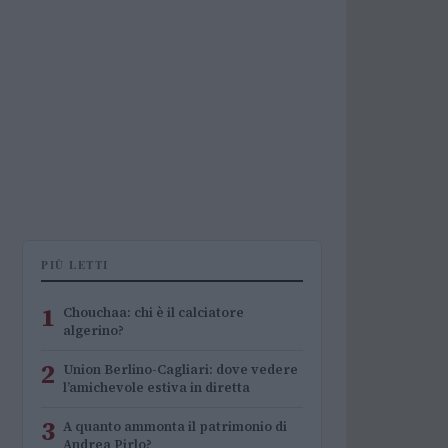
PIÙ LETTI
1
Chouchaa: chi è il calciatore
algerino?
2
Union Berlino-Cagliari: dove vedere
l’amichevole estiva in diretta
3
A quanto ammonta il patrimonio di
Andrea Pirlo?