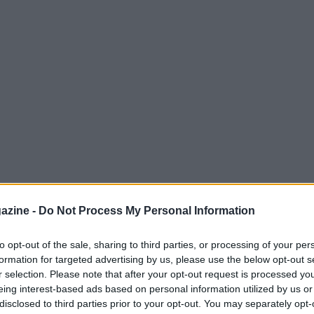
o in maniera dolorosa, dopo mesi da separato
azine -
Do Not Process My Personal Information
turale scadenza del suo contratto. Eppure
all’Olympique Marsiglia, ha voluto dedicare
to opt-out of the sale, sharing to third parties, or processing of your per
formation for targeted advertising by us, please use the below opt-out s
rmai ex tifosi italiani.
r selection. Please note that after your opt-out request is processed y
eing interest-based ads based on personal information utilized by us or
disclosed to third parties prior to your opt-out. You may separately opt-