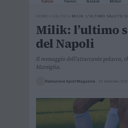
Calcio
Tennis
Basket
Motori
HOME
»
CALCIO
»
MILIK: L’ULTIMO SALUTO S
Milik: l’ultimo s
del Napoli
Il messaggio dell'attaccante polacco, che
Marsiglia.
Redazione Sport Magazine
·
22 Gennaio 202