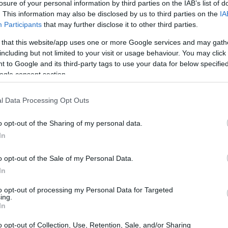
losure of your personal information by third parties on the IAB’s list of
. This information may also be disclosed by us to third parties on the
IA
Participants
that may further disclose it to other third parties.
 that this website/app uses one or more Google services and may gath
including but not limited to your visit or usage behaviour. You may click 
 to Google and its third-party tags to use your data for below specifi
ogle consent section.
l Data Processing Opt Outs
o opt-out of the Sharing of my personal data.
In
o opt-out of the Sale of my Personal Data.
In
l 2016, più di quattro anni fa – ha ricordato su
to opt-out of processing my Personal Data for Targeted
ing.
 dimenticherò mai l’impatto con la città.
In
ti abbraccia, ti fa sentire a casa, come mi
o opt-out of Collection, Use, Retention, Sale, and/or Sharing