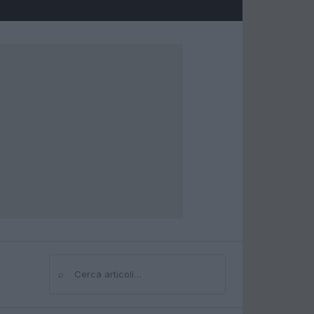
⌕
Cerca