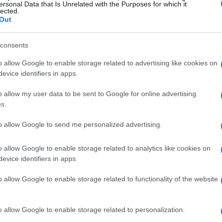
ersonal Data that Is Unrelated with the Purposes for which it
lected.
Out
in questi quattro splendidi anni: di dolore
ezza quando siamo andati così vicini allo
consents
po il rigore segnato quest’anno in finale di
o allow Google to enable storage related to advertising like cookies on
evice identifiers in apps.
nche durante i momenti più difficili, c’è stata
to del popolo napoletano”, ha aggiunto l’ex
o allow my user data to be sent to Google for online advertising
s.
to allow Google to send me personalized advertising.
ttamente ai tifosi del Napoli: “Mi avete
ome, mi avete aspettato quando mi sono fatto
o allow Google to enable storage related to analytics like cookies on
evice identifiers in apps.
sbagliato in campo; ma voi eravate sempre
n pezzo di voi, lo metto in valigia, da
o allow Google to enable storage related to functionality of the website
 il rispetto per questi colori e per questa
ol sorriso, perché so quello che ho dato e
o allow Google to enable storage related to personalization.
n abbraccio a tutti voi, state buono guagliù”.