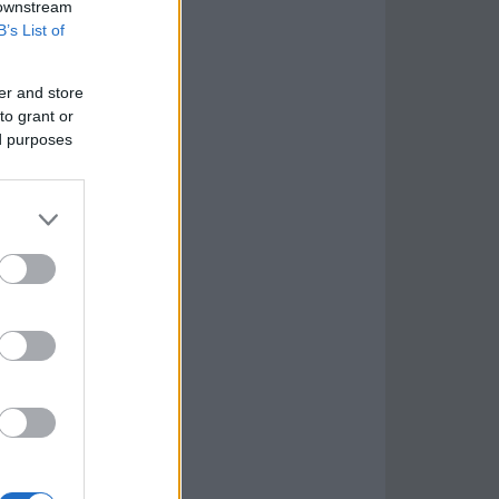
 downstream
B’s List of
er and store
to grant or
ed purposes