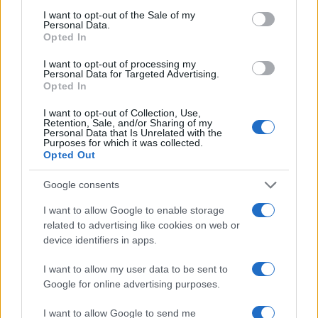
consent section.
I want to opt-out of the Sale of my
Personal Data.
Opted In
I want to opt-out of processing my
Personal Data for Targeted Advertising.
Opted In
I want to opt-out of Collection, Use,
Retention, Sale, and/or Sharing of my
Personal Data that Is Unrelated with the
Purposes for which it was collected.
Opted Out
26 Settembre 2020, Inter-Fiorentina
Google consents
4-3
I want to allow Google to enable storage
related to advertising like cookies on web or
device identifiers in apps.
Nella prima partita della stagione 2020-2021,
iniziata dopo a causa della pandemia, l’Inter
I want to allow my user data to be sent to
Google for online advertising purposes.
cominciò la sua caccia allo Scudetto in casa
contro la Fiorentina. Sulla carta una sfida coi
I want to allow Google to send me