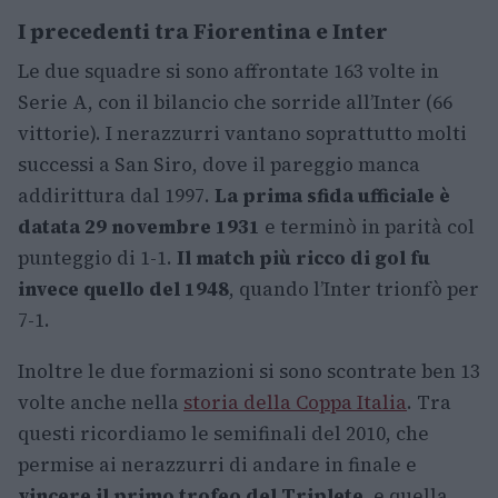
I precedenti tra Fiorentina e Inter
Le due squadre si sono affrontate 163 volte in
Serie A, con il bilancio che sorride all’Inter (66
vittorie). I nerazzurri vantano soprattutto molti
successi a San Siro, dove il pareggio manca
addirittura dal 1997.
La prima sfida ufficiale è
datata 29 novembre 1931
e terminò in parità col
punteggio di 1-1.
Il match più ricco di gol fu
invece quello del 1948
, quando l’Inter trionfò per
7-1.
Inoltre le due formazioni si sono scontrate ben 13
volte anche nella
storia della Coppa Italia
. Tra
questi ricordiamo le semifinali del 2010, che
permise ai nerazzurri di andare in finale e
vincere il primo trofeo del Triplete
, e quella