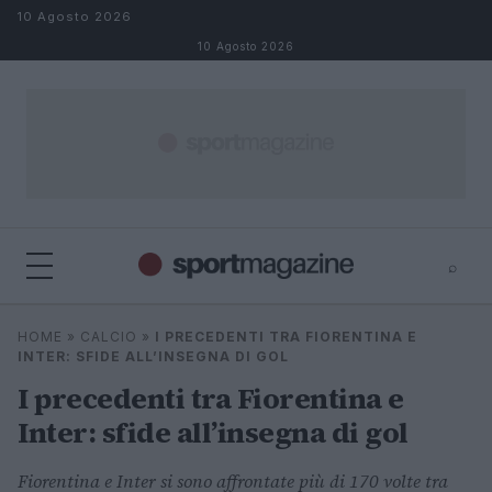
Salta al contenuto
10 Agosto 2026
10 Agosto 2026
⌕
⌕
×
HOME
»
CALCIO
»
I PRECEDENTI TRA FIORENTINA E
Cerca
INTER: SFIDE ALL’INSEGNA DI GOL
I precedenti tra Fiorentina e
Inter: sfide all’insegna di gol
Fiorentina e Inter si sono affrontate più di 170 volte tra