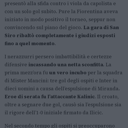
presentò alla sfida contro i viola da capolista e
con un solo gol subito. Pure la Fiorentina aveva
iniziato in modo positivo il torneo, seppur non
convincendo sul piano del gioco.
La gara di San
Siro ribaltò completamente i giudizi esposti
fino a quel momento
.
I nerazzurri persero imbattibilità e certezze
difensive
incassando una netta sconfitta
. La
prima mezz’ora fu
un vero incubo
per la squadra
di Mister Mancini: tre gol degli ospiti e Inter in
dieci uomini a causa dell’espulsione di Miranda.
Eroe di serata fu l’attaccante Kalinic
. Il croato,
oltre a segnare due gol, causò sia l’espulsione sia
il rigore dell’1-0 iniziale firmato da Ilicic.
Nel secondo tempo gli ospiti si preoccuparono