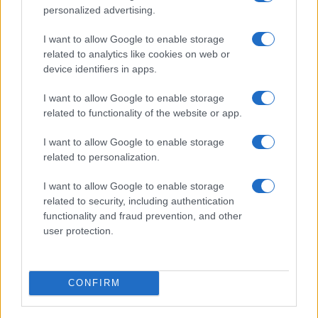
pronostici a favore dei nerazzurri, dati come la
personalized advertising.
squadra da battere in Serie A.
I want to allow Google to enable storage
related to analytics like cookies on web or
A passare in vantaggio fu però la Fiorentina
device identifiers in apps.
dopo pochissimi minuti di gioco
. A cavallo dei
I want to allow Google to enable storage
due tempi l’Inter ribaltò il punteggio grazie alla
related to functionality of the website or app.
rete di Lautaro e all’autogol di Ceccherini. La
partita, che sembrava essere in mano agli uomini
I want to allow Google to enable storage
related to personalization.
di Conte, vide
accendersi il campione viola
Frank Ribery
: proprio i suoi assist permisero a
I want to allow Google to enable storage
Castrovilli e Chiesa di fissare il punteggio sul 3-2
related to security, including authentication
functionality and fraud prevention, and other
per gli ospiti.
user protection.
Grazie anche alla nuova regola dei cinque cambi,
l’Inter sfruttò al meglio la profondità della sua
CONFIRM
rosa
e, senza dimenticare la tipica pazzia
nerazzurra, riuscì a ribaltare nuovamente le