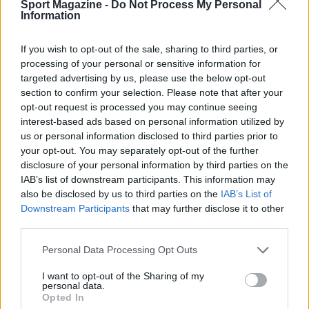
Spalletti avanti di due gol.
Sport Magazine -
Do Not Process My Personal
Information
Mister Pioli, altro ex della partita,
decise di
If you wish to opt-out of the sale, sharing to third parties, or
buttare nella mischia Muriel e la scelta si rivelò
processing of your personal or sensitive information for
azzeccata
: proprio una punizione del colombiano
targeted advertising by us, please use the below opt-out
accorciò le distanze. La partita, continuamente
section to confirm your selection. Please note that after your
opt-out request is processed you may continue seeing
spezzettata da falli e proteste, fu prolungata per
interest-based ads based on personal information utilized by
sette minuti di recupero.
Questi però divennero
us or personal information disclosed to third parties prior to
ben tredici
: ciò fu causato da un rigore molto
your opt-out. You may separately opt-out of the further
disclosure of your personal information by third parties on the
dubbio fischiato dall’arbitro Abisso e contestato
IAB’s list of downstream participants. This information may
dal VAR. Dopo parecchi minuti di discussione, il
also be disclosed by us to third parties on the
IAB’s List of
fischietto di Palermo decise di confermare la
Downstream Participants
that may further disclose it to other
third parties.
propria decisione e l
a Fiorentina riuscì a
trovare il pari al 101esimo minuto.
Please note that this website/app uses one or more Google
Personal Data Processing Opt Outs
services and may gather and store information including but
not limited to your visit or usage behaviour. You may click to
I want to opt-out of the Sharing of my
personal data.
grant or deny consent to Google and its third-party tags to
Opted In
use your data for below specified purposes in below Google