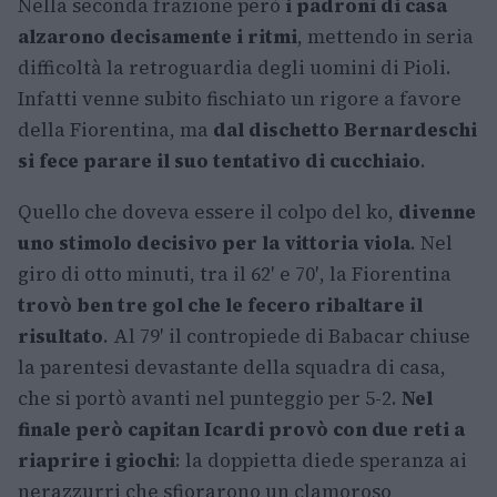
Nella seconda frazione però
i padroni di casa
alzarono decisamente i ritmi
, mettendo in seria
difficoltà la retroguardia degli uomini di Pioli.
Infatti venne subito fischiato un rigore a favore
della Fiorentina, ma
dal dischetto Bernardeschi
si fece parare il suo tentativo di cucchiaio
.
Quello che doveva essere il colpo del ko,
divenne
uno stimolo decisivo per la vittoria viola
. Nel
giro di otto minuti, tra il 62′ e 70′, la Fiorentina
trovò ben tre gol che le fecero ribaltare il
risultato
. Al 79′ il contropiede di Babacar chiuse
la parentesi devastante della squadra di casa,
che si portò avanti nel punteggio per 5-2.
Nel
finale però capitan Icardi provò con due reti a
riaprire i giochi
: la doppietta diede speranza ai
nerazzurri che sfiorarono un clamoroso