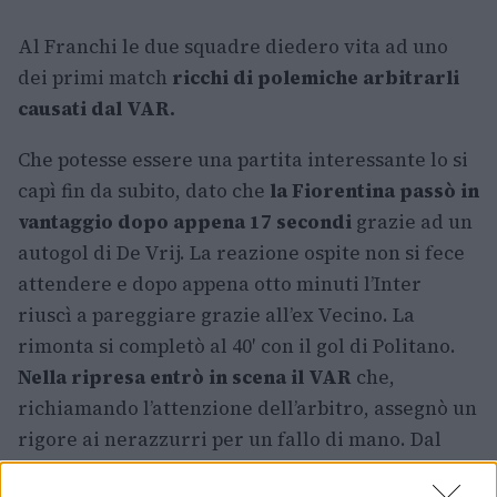
Al Franchi le due squadre diedero vita ad uno
dei primi match
ricchi di polemiche arbitrarli
causati dal VAR.
Che potesse essere una partita interessante lo si
capì fin da subito, dato che
la Fiorentina passò in
vantaggio dopo appena 17 secondi
grazie ad un
autogol di De Vrij. La reazione ospite non si fece
attendere e dopo appena otto minuti l’Inter
riuscì a pareggiare grazie all’ex Vecino. La
rimonta si completò al 40′ con il gol di Politano.
Nella ripresa entrò in scena il VAR
che,
richiamando l’attenzione dell’arbitro, assegnò un
rigore ai nerazzurri per un fallo di mano. Dal
dischetto Perisic non sbagliò, portando la banda