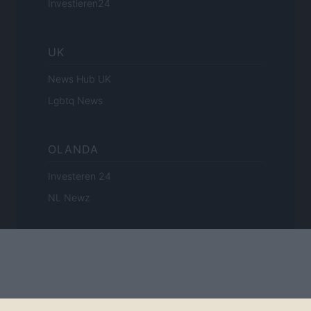
Investieren24
UK
News Hub UK
Lgbtq News
OLANDA
Investeren 24
NL Newz