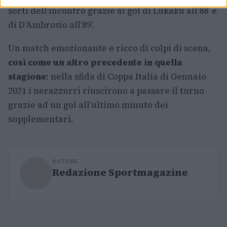
sorti dell’incontro grazie ai gol di Lukaku all’88’ e
di D’Ambrosio all’89’.
Un match emozionante e ricco di colpi di scena,
così come un altro precedente in quella
stagione
: nella sfida di Coppa Italia di Gennaio
2021 i nerazzurri riuscirono a passare il turno
grazie ad un gol all’ultimo minuto dei
supplementari.
AUTORE
Redazione Sportmagazine