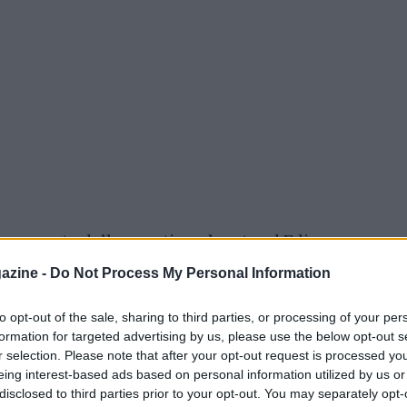
è smarcato dalla questione legata ad Edin
 ha già parlato Tiago Pinto. La Roma è un club
azine -
Do Not Process My Personal Information
he tutti i livelli che compongono il club
to opt-out of the sale, sharing to third parties, or processing of your per
formation for targeted advertising by us, please use the below opt-out s
r selection. Please note that after your opt-out request is processed y
eing interest-based ads based on personal information utilized by us or
disclosed to third parties prior to your opt-out. You may separately opt-