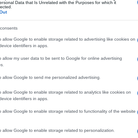
ersonal Data that Is Unrelated with the Purposes for which it
ore McKennie. È molto intenso, molto esteso.
lected.
ntrocampo è molto forte e pronto per la
Out
consents
pogliatoio giallorosso: “Siamo tutti amici:
o allow Google to enable storage related to advertising like cookies on
evice identifiers in apps.
ile, tutto quello che tocca lo mette dentro e
i amici. Pedro? Sono cresciuto guardandolo
o allow my user data to be sent to Google for online advertising
s.
ndolo giocare con Guardiola, è fantastico.
pesso un caffè intorno a Pedro per
to allow Google to send me personalized advertising.
orditi da quello che hanno avuto Guardiola e
o allow Google to enable storage related to analytics like cookies on
evice identifiers in apps.
o allow Google to enable storage related to functionality of the website
o allow Google to enable storage related to personalization.
zine