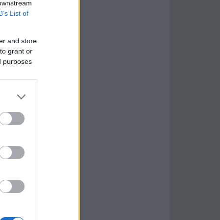
 downstream
B’s List of
er and store
to grant or
ed purposes