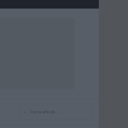
⌕
Cerca