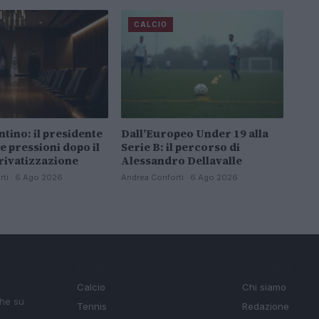
CALCIO
antino: il presidente
Dall’Europeo Under 19 alla
le pressioni dopo il
Serie B: il percorso di
privatizzazione
Alessandro Dellavalle
rti · 6 Ago 2026
Andrea Conforti · 6 Ago 2026
SEZIONI
MAGAZINE
Calcio
Chi siamo
che su
Tennis
Redazione