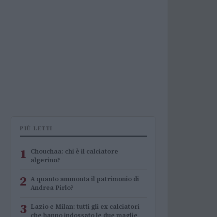
PIÙ LETTI
1
Chouchaa: chi è il calciatore
algerino?
2
A quanto ammonta il patrimonio di
Andrea Pirlo?
3
Lazio e Milan: tutti gli ex calciatori
che hanno indossato le due maglie