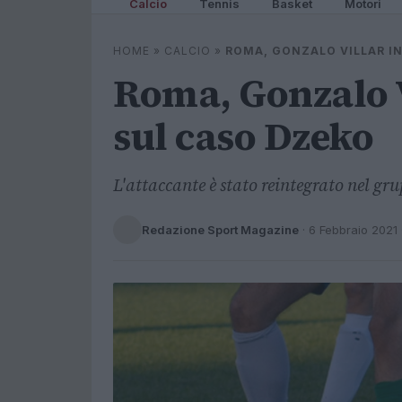
Calcio
Tennis
Basket
Motori
HOME
»
CALCIO
»
ROMA, GONZALO VILLAR I
Roma, Gonzalo V
sul caso Dzeko
L'attaccante è stato reintegrato nel gru
Redazione Sport Magazine
·
6 Febbraio 2021