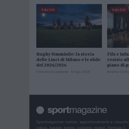
CALCIO
CALCIO
Rugby femminile: la storia
Fifa e Inf
delle Linci di Milano e le sfide
resiste al
del 2026/2026
piano di 
Francesca Lombardi · 6 Ago 2026
Andrea Confo
Sportmagazine: notizie, approfondimenti e classifi
calcio, basket, tennis, ciclismo, motori, Formula 1,