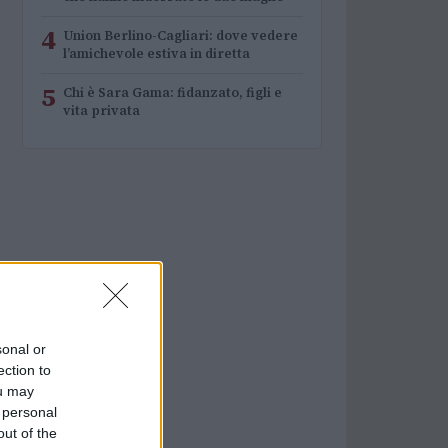
4
Union Berlino-Cagliari: dove vedere
l’amichevole estiva in diretta
5
Chi è Sara Gama: fidanzato, figli e
vita privata
sonal or
ection to
ou may
 personal
out of the