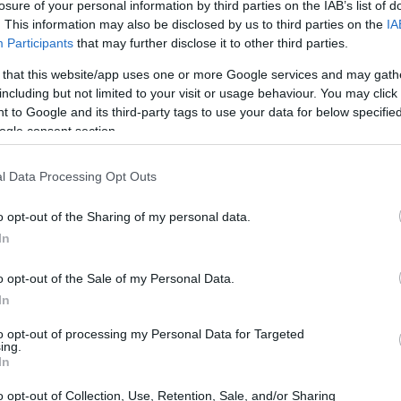
losure of your personal information by third parties on the IAB’s list of
. This information may also be disclosed by us to third parties on the
IA
Participants
that may further disclose it to other third parties.
 that this website/app uses one or more Google services and may gath
including but not limited to your visit or usage behaviour. You may click 
 to Google and its third-party tags to use your data for below specifi
ogle consent section.
l Data Processing Opt Outs
o opt-out of the Sharing of my personal data.
In
o opt-out of the Sale of my Personal Data.
In
 sfida contro la Juventus: “Affronteremo un
emmo ossessionarci, ma piuttosto esprimere
to opt-out of processing my Personal Data for Targeted
ing.
er battere la formazione di Pirlo. Conosco
In
le togliergli il pallone. Si integra bene con
o opt-out of Collection, Use, Retention, Sale, and/or Sharing