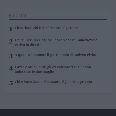
PIÙ LETTI
1
Chouchaa: chi è il calciatore algerino?
2
Union Berlino-Cagliari: dove vedere l’amichevole
estiva in diretta
3
A quanto ammonta il patrimonio di Andrea Pirlo?
4
Lazio e Milan: tutti gli ex calciatori che hanno
indossato le due maglie
5
Chi è Sara Gama: fidanzato, figli e vita privata