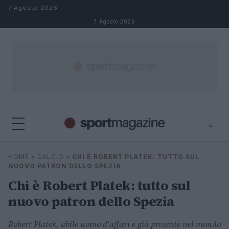
Salta al contenuto
7 Agosto 2026
7 Agosto 2026
⌕
⌕
×
HOME
»
CALCIO
»
CHI È ROBERT PLATEK: TUTTO SUL
Cerca
NUOVO PATRON DELLO SPEZIA
Chi è Robert Platek: tutto sul
nuovo patron dello Spezia
Robert Platek, abile uomo d'affari e già presente nel mondo