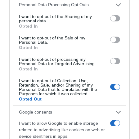
Please note that this website/app uses one or more Google
Personal Data Processing Opt Outs
services and may gather and store information including but
not limited to your visit or usage behaviour. You may click to
I want to opt-out of the Sharing of my
personal data.
grant or deny consent to Google and its third-party tags to
AUTORE
Opted In
use your data for below specified purposes in below Google
Redazione Sportmagazine
consent section.
I want to opt-out of the Sale of my
Personal Data.
Opted In
I want to opt-out of processing my
Personal Data for Targeted Advertising.
Opted In
I want to opt-out of Collection, Use,
Retention, Sale, and/or Sharing of my
Personal Data that Is Unrelated with the
Purposes for which it was collected.
Opted Out
Google consents
I want to allow Google to enable storage
related to advertising like cookies on web or
device identifiers in apps.