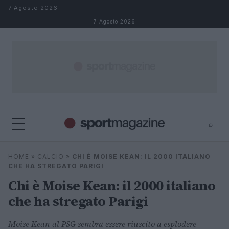
Salta al contenuto
7 Agosto 2026
7 Agosto 2026
⌕
⌕
×
HOME
»
CALCIO
»
CHI È MOISE KEAN: IL 2000 ITALIANO
Cerca
CHE HA STREGATO PARIGI
Chi è Moise Kean: il 2000 italiano
che ha stregato Parigi
Moise Kean al PSG sembra essere riuscito a esplodere