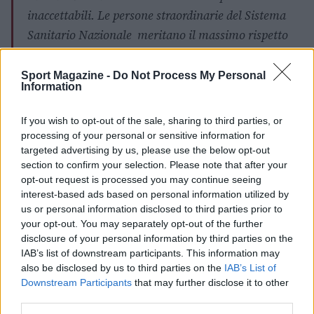
inaccettabili. Le persone straordinarie del Sistema
Sanitario Nazionale meritano il massimo rispetto
per il loro duro lavoro e sacrificio. Il modo migliore
per mostrare loro rispetto è fare tutto il possibile per
Sport Magazine -
Do Not Process My Personal
Information
proteggerli.
If you wish to opt-out of the sale, sharing to third parties, or
Il club di Liverpool decise quindi nell’ottobre
processing of your personal or sensitive information for
targeted advertising by us, please use the below opt-out
2020 di girarlo in prestito al PSG.
Con i parigini
section to confirm your selection. Please note that after your
fu subito amore
. Non solo i gol in campionato,
opt-out request is processed you may continue seeing
ma anche la doppietta decisiva sul campo del
interest-based ads based on personal information utilized by
us or personal information disclosed to third parties prior to
Besiktas. K
ean divenne il calciatore italiano più
your opt-out. You may separately opt-out of the further
giovane a segnare un gol in Champions alla sua
disclosure of your personal information by third parties on the
prima presenza da titolare
. Ad inizio 2021 ha
IAB’s list of downstream participants. This information may
also be disclosed by us to third parties on the
IAB’s List of
vinto anche la Supercoppa Francese e ha
Downstream Participants
that may further disclose it to other
realizzato una rete negli ottavi di finale della
third parties.
sfida contro il Barcellona.