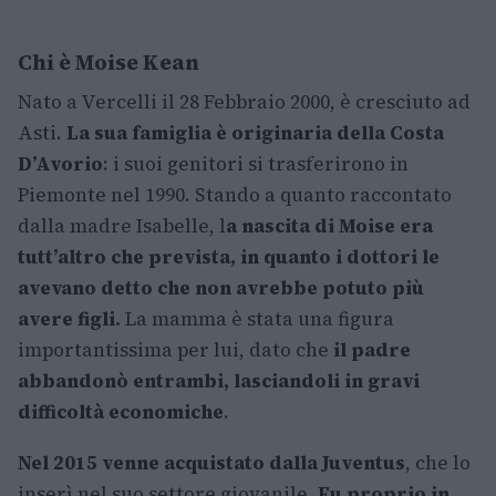
Chi è Moise Kean
Nato a Vercelli il 28 Febbraio 2000, è cresciuto ad
Asti.
La sua famiglia è originaria della Costa
D’Avorio
: i suoi genitori si trasferirono in
Piemonte nel 1990. Stando a quanto raccontato
dalla madre Isabelle, l
a nascita di Moise era
tutt’altro che prevista, in quanto i dottori le
avevano detto che non avrebbe potuto più
avere figli.
La mamma è stata una figura
importantissima per lui, dato che
il padre
abbandonò entrambi, lasciandoli in gravi
difficoltà economiche
.
Nel 2015 venne acquistato dalla Juventus
, che lo
inserì nel suo settore giovanile.
Fu proprio in