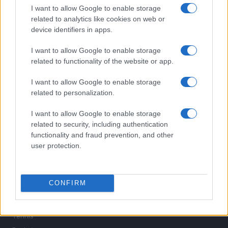
I want to allow Google to enable storage
related to analytics like cookies on web or
device identifiers in apps.
I want to allow Google to enable storage
related to functionality of the website or app.
I want to allow Google to enable storage
related to personalization.
Sportmagazine: notizie, approfondimenti e classifiche su
calcio, basket, tennis, ciclismo, motori, Formula 1,
I want to allow Google to enable storage
MotoGP e Olimpiadi. Le ultime news dalle competizioni
related to security, including authentication
nazionali e internazionali, gli highlight delle partite, le
functionality and fraud prevention, and other
interviste ai protagonisti e i risultati in tempo reale di tutte
user protection.
le discipline che fanno emozionare gli appassionati di
sport.
CONFIRM
SEZIONI
Calcio
Tennis