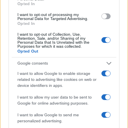
Opted In
Pallavolo Padova 2026: il calendario dettagliato della
I want to opt-out of processing my
preparazione pre-campionato
Personal Data for Targeted Advertising.
Opted In
Francesca Lombardi · 8 Ago 2026
I want to opt-out of Collection, Use,
Retention, Sale, and/or Sharing of my
Personal Data that Is Unrelated with the
Purposes for which it was collected.
PIÙ LETTI
Opted Out
1
Chouchaa: chi è il calciatore algerino?
Google consents
I want to allow Google to enable storage
2
Union Berlino-Cagliari: dove vedere l’amichevole
related to advertising like cookies on web or
estiva in diretta
device identifiers in apps.
3
Lazio e Milan: tutti gli ex calciatori che hanno
I want to allow my user data to be sent to
indossato le due maglie
Google for online advertising purposes.
4
A quanto ammonta il patrimonio di Andrea Pirlo?
I want to allow Google to send me
5
personalized advertising.
Il patrimonio di Alex Del Piero: tutti i guadagni di
Pinturicchio