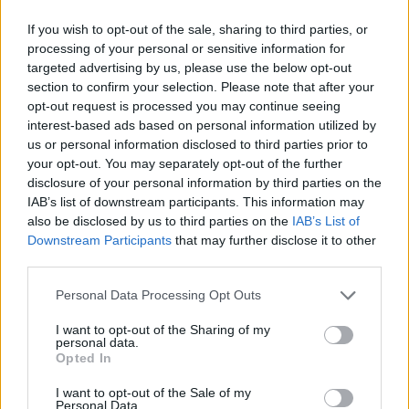
If you wish to opt-out of the sale, sharing to third parties, or
processing of your personal or sensitive information for
targeted advertising by us, please use the below opt-out
section to confirm your selection. Please note that after your
opt-out request is processed you may continue seeing
Trofeo Doppio Malto: guida completa per seguire
interest-based ads based on personal information utilized by
Parma-Sampdoria
us or personal information disclosed to third parties prior to
Andrea Conforti · 8 Ago 2026
your opt-out. You may separately opt-out of the further
disclosure of your personal information by third parties on the
CALCIO
IAB’s list of downstream participants. This information may
also be disclosed by us to third parties on the
IAB’s List of
Downstream Participants
that may further disclose it to other
third parties.
Please note that this website/app uses one or more Google
Personal Data Processing Opt Outs
services and may gather and store information including but
not limited to your visit or usage behaviour. You may click to
I want to opt-out of the Sharing of my
personal data.
grant or deny consent to Google and its third-party tags to
Opted In
use your data for below specified purposes in below Google
consent section.
I want to opt-out of the Sale of my
Personal Data.