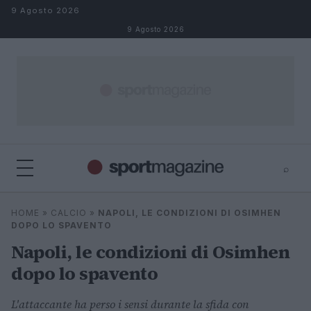
Salta al contenuto
9 Agosto 2026
9 Agosto 2026
⌕
⌕
×
HOME
»
CALCIO
»
NAPOLI, LE CONDIZIONI DI OSIMHEN
Cerca
DOPO LO SPAVENTO
Napoli, le condizioni di Osimhen
dopo lo spavento
L'attaccante ha perso i sensi durante la sfida con