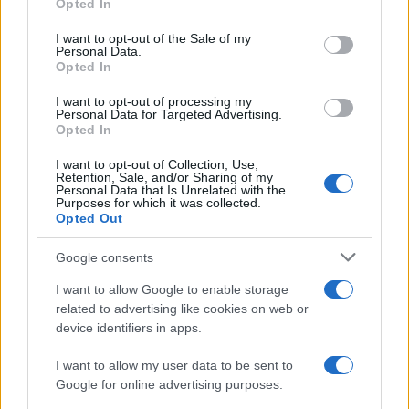
Opted In
use your data for below specified purposes in below Google
consent section.
I want to opt-out of the Sale of my
Personal Data.
Opted In
I want to opt-out of processing my
Personal Data for Targeted Advertising.
Opted In
Parma Calcio: Touré è ufficiale, dettagli sul
I want to opt-out of Collection, Use,
trasferimento dall’Atalanta
Retention, Sale, and/or Sharing of my
Personal Data that Is Unrelated with the
Andrea Conforti · 8 Ago 2026
Purposes for which it was collected.
Opted Out
Google consents
PIÙ LETTI
I want to allow Google to enable storage
1
related to advertising like cookies on web or
Chouchaa: chi è il calciatore algerino?
device identifiers in apps.
2
Union Berlino-Cagliari: dove vedere l’amichevole
I want to allow my user data to be sent to
estiva in diretta
Google for online advertising purposes.
Lazio e Milan: tutti gli ex calciatori che hanno