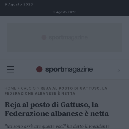
Salta al contenuto
9 Agosto 2026
9 Agosto 2026
⌕
⌕
×
HOME
»
CALCIO
»
REJA AL POSTO DI GATTUSO, LA
Cerca
FEDERAZIONE ALBANESE È NETTA
Reja al posto di Gattuso, la
Federazione albanese è netta
"Mi sono arrivate queste voci" ha detto il Presidente