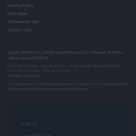
Privacy Policy
Note legali
Trattamento dati
Gestisci Utiq
Canale di Notizie.it, testata registrata presso il Tribunale di Milano
n.68 in data 01/03/2018
Copyright © 2026 · Sportmagazine — Edito in Italia da
AdHub Media
·
P.IVA 13542920965 · REA MI 2729933
All Rights Reserved
I contenuti sono curati dalla redazione con il supporto di strumenti digitali e
realizzati in collaborazione con autori indipendenti.
ITALIA
Casa Magazine