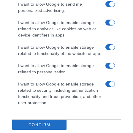
3
indossato le due maglie
I want to allow Google to send me
personalized advertising.
4
A quanto ammonta il patrimonio di Andrea Pirlo?
I want to allow Google to enable storage
5
related to analytics like cookies on web or
Il patrimonio di Alex Del Piero: tutti i guadagni di
Pinturicchio
device identifiers in apps.
I want to allow Google to enable storage
related to functionality of the website or app.
I want to allow Google to enable storage
related to personalization.
I want to allow Google to enable storage
related to security, including authentication
Sportmagazine: notizie, approfondimenti e classifiche su
functionality and fraud prevention, and other
calcio, basket, tennis, ciclismo, motori, Formula 1,
user protection.
MotoGP e Olimpiadi. Le ultime news dalle competizioni
nazionali e internazionali, gli highlight delle partite, le
interviste ai protagonisti e i risultati in tempo reale di tutte
le discipline che fanno emozionare gli appassionati di
CONFIRM
sport.