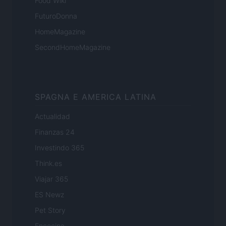
Food Wiki
FuturoDonna
HomeMagazine
SecondHomeMagazine
SPAGNA E AMERICA LATINA
Actualidad
Finanzas 24
Investindo 365
Think.es
Viajar 365
ES Newz
Pet Story
Encocina