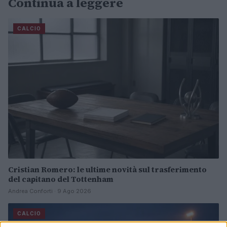
Continua a leggere
CALCIO
Cristian Romero: le ultime novità sul trasferimento
del capitano del Tottenham
Andrea Conforti · 9 Ago 2026
CALCIO