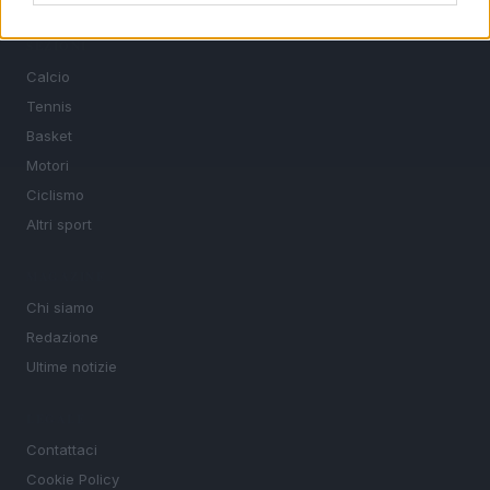
SEZIONI
Calcio
Tennis
Basket
Motori
Ciclismo
Altri sport
MAGAZINE
Chi siamo
Redazione
Ultime notizie
LEGALE
Contattaci
Cookie Policy