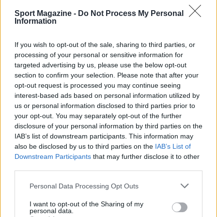
Sport Magazine -
Do Not Process My Personal
Information
If you wish to opt-out of the sale, sharing to third parties, or
processing of your personal or sensitive information for
targeted advertising by us, please use the below opt-out
section to confirm your selection. Please note that after your
opt-out request is processed you may continue seeing
interest-based ads based on personal information utilized by
us or personal information disclosed to third parties prior to
your opt-out. You may separately opt-out of the further
Tornei sportivi per giovani a Volpago: date, iscrizioni
disclosure of your personal information by third parties on the
e premi
IAB’s list of downstream participants. This information may
Ilaria Mauri · 9 Ago 2026
also be disclosed by us to third parties on the
IAB’s List of
Downstream Participants
that may further disclose it to other
CALCIO
third parties.
Please note that this website/app uses one or more Google
Personal Data Processing Opt Outs
services and may gather and store information including but
not limited to your visit or usage behaviour. You may click to
I want to opt-out of the Sharing of my
personal data.
grant or deny consent to Google and its third-party tags to