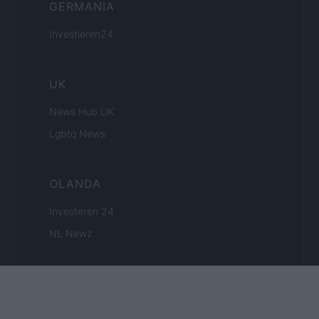
GERMANIA
Investieren24
UK
News Hub UK
Lgbtq News
OLANDA
Investeren 24
NL Newz