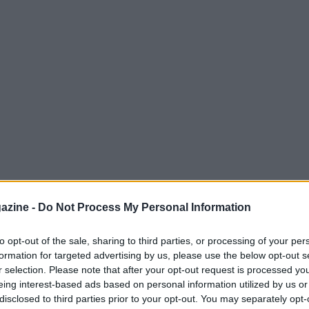
azine -
Do Not Process My Personal Information
gli stadi più ricchi di
storia
che ospiterà
e degli
Europei di calcio
. È la casa della
to opt-out of the sale, sharing to third parties, or processing of your per
ese, il
Queen’s Park.
formation for targeted advertising by us, please use the below opt-out s
r selection. Please note that after your opt-out request is processed y
eing interest-based ads based on personal information utilized by us or
disclosed to third parties prior to your opt-out. You may separately opt-