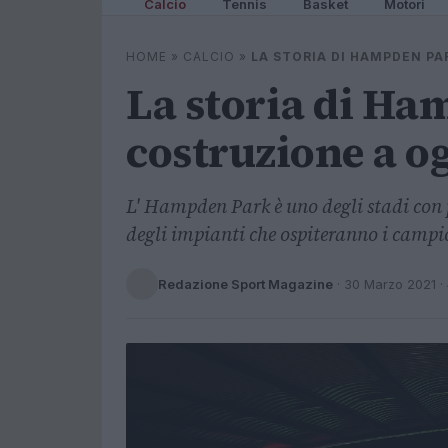
Calcio
Tennis
Basket
Motori
HOME
»
CALCIO
»
LA STORIA DI HAMPDEN PA
La storia di Ha
costruzione a o
L' Hampden Park è uno degli stadi con p
degli impianti che ospiteranno i campio
Redazione Sport Magazine
·
30 Marzo 2021
·