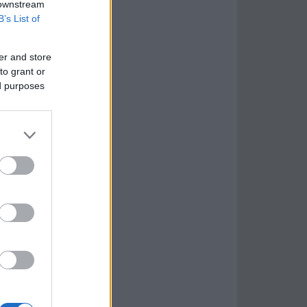
 downstream
B’s List of
er and store
to grant or
ed purposes