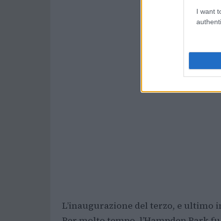
I want t
authenti
L’inaugurazione del terzo, e ultimo 
Per molto tempo, l’Hampden Park fu