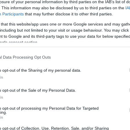
losure of your personal information by third parties on the IAB’s list of
. This information may also be disclosed by us to third parties on the
IA
Participants
that may further disclose it to other third parties.
 that this website/app uses one or more Google services and may gath
including but not limited to your visit or usage behaviour. You may click 
 to Google and its third-party tags to use your data for below specifi
ogle consent section.
l Data Processing Opt Outs
o opt-out of the Sharing of my personal data.
In
o opt-out of the Sale of my Personal Data.
In
to opt-out of processing my Personal Data for Targeted
ing.
a storia molto antica. Per molto tempo è
In
ella storia del calcio e anche oggi, a più di
o opt-out of Collection, Use, Retention, Sale, and/or Sharing