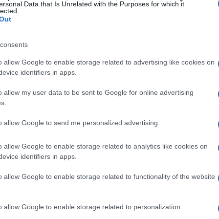
esto conserva il suo fascino ed è pronto ad
ersonal Data that Is Unrelated with the Purposes for which it
lected.
Out
consents
o allow Google to enable storage related to advertising like cookies on
3 e lo stadio venne nominato come la strada
evice identifiers in apps.
 a
John Hampden
, un politico inglese anti
o allow my user data to be sent to Google for online advertising
 civile.
s.
hia sede a seguito di un espatrio dovuto dal
to allow Google to send me personalized advertising.
el 1902 accadde il cosiddetto
“primo
o allow Google to enable storage related to analytics like cookies on
tch tra
Inghilterra
e
Scozia
, la Western
evice identifiers in apps.
 antico impianto della città di Glasgow, crollò,
o allow Google to enable storage related to functionality of the website
 di questo evento, si ritenne necessario
dia e più capiente e del progetto si occupò
o allow Google to enable storage related to personalization.