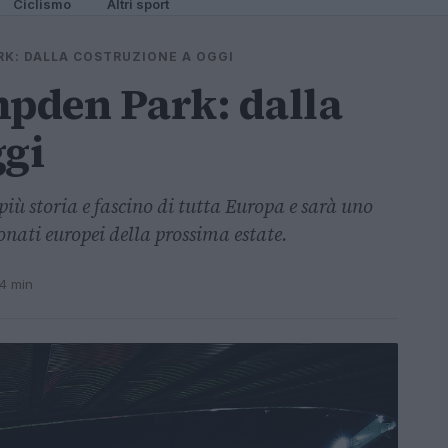
Ciclismo
Altri sport
RK: DALLA COSTRUZIONE A OGGI
mpden Park: dalla
ggi
iù storia e fascino di tutta Europa e sarà uno
nati europei della prossima estate.
 4 min