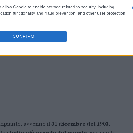
o allow Google to enable storage related to security, including
cation functionality and fraud prevention, and other user protection.
CONFIRM
impianto, avvenne il
31 dicembre del 1903
.
 lo
stadio più grande del mondo
, arrivando