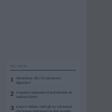
PIÙ LETTI
1
Chouchaa: chi è il calciatore
algerino?
2
A quanto ammonta il patrimonio di
Andrea Pirlo?
3
Lazio e Milan: tutti gli ex calciatori
che hanno indossato le due maglie