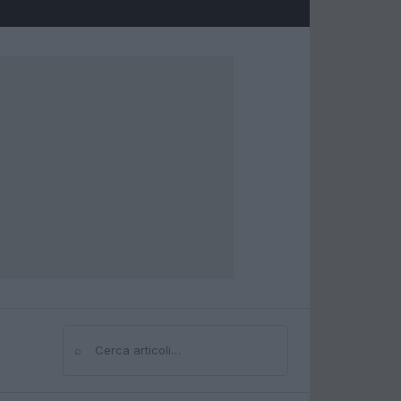
⌕
Cerca