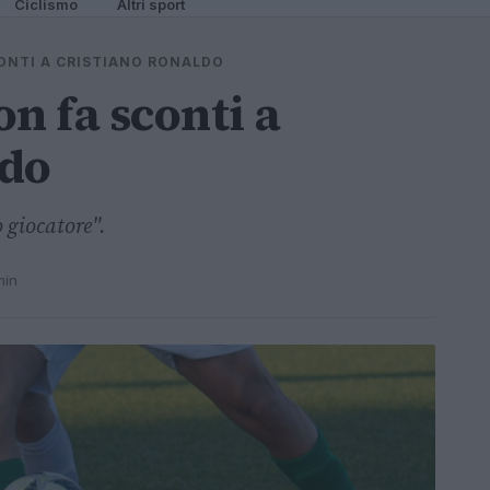
Ciclismo
Altri sport
ONTI A CRISTIANO RONALDO
n fa sconti a
ldo
 giocatore".
min