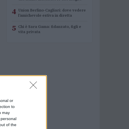
4
Union Berlino-Cagliari: dove vedere
l’amichevole estiva in diretta
5
Chi è Sara Gama: fidanzato, figli e
vita privata
sonal or
ection to
ou may
 personal
out of the