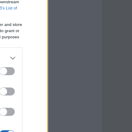
 downstream
B’s List of
er and store
to grant or
ed purposes