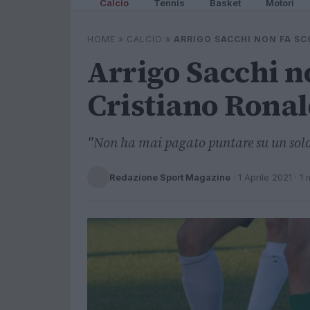
Calcio
Tennis
Basket
Motori
HOME
»
CALCIO
»
ARRIGO SACCHI NON FA SC
Arrigo Sacchi no
Cristiano Rona
"Non ha mai pagato puntare su un solo
Redazione Sport Magazine
·
1 Aprile 2021
· 1 