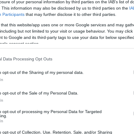
losure of your personal information by third parties on the IAB’s list of
. This information may also be disclosed by us to third parties on the
IA
Participants
that may further disclose it to other third parties.
 that this website/app uses one or more Google services and may gath
including but not limited to your visit or usage behaviour. You may click 
 to Google and its third-party tags to use your data for below specifi
ogle consent section.
l Data Processing Opt Outs
o opt-out of the Sharing of my personal data.
In
o opt-out of the Sale of my Personal Data.
In
 classifica, alle spalle dell’Inter: “Conte è
ipartenze dei nerazzurri sono micidiali. Non è
to opt-out of processing my Personal Data for Targeted
ing.
ase difensiva come nella fase offensiva tutti
In
rà, diventerà dura per tutti. Conte dà la vita
o opt-out of Collection, Use, Retention, Sale, and/or Sharing