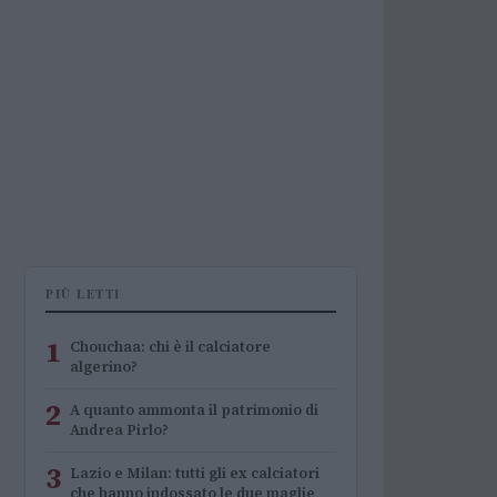
PIÙ LETTI
1
Chouchaa: chi è il calciatore
algerino?
2
A quanto ammonta il patrimonio di
Andrea Pirlo?
3
Lazio e Milan: tutti gli ex calciatori
che hanno indossato le due maglie