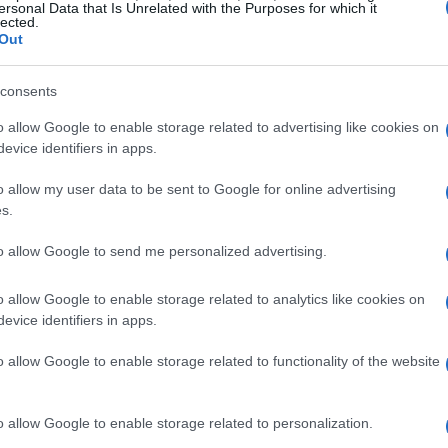
ersonal Data that Is Unrelated with the Purposes for which it
lected.
Out
o Ronaldo: “Un giocatore da solo non fa mai
port di collettivo, non bisogna trasformarlo in
consents
 puntare su un solo giocatore. Per dire:
o allow Google to enable storage related to advertising like cookies on
evice identifiers in apps.
 dei Campioni, e di sicuro non era inferiore
o allow my user data to be sent to Google for online advertising
s.
to allow Google to send me personalized advertising.
zine
o allow Google to enable storage related to analytics like cookies on
evice identifiers in apps.
o allow Google to enable storage related to functionality of the website
o allow Google to enable storage related to personalization.