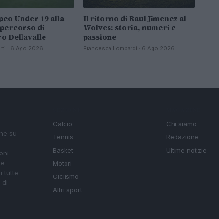
peo Under 19 alla
Il ritorno di Raul Jimenez al
l percorso di
Wolves: storia, numeri e
o Dellavalle
passione
rti · 6 Ago 2026
Francesca Lombardi · 6 Ago 2026
SEZIONI
MAGAZINE
Calcio
Chi siamo
che su
Tennis
Redazione
Basket
Ultime notizie
oni
le
Motori
i tutte
Ciclismo
 di
Altri sport