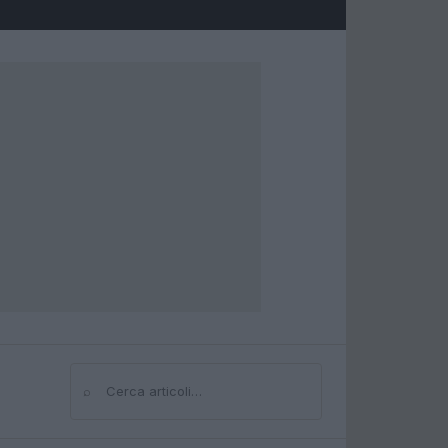
⌕
Cerca