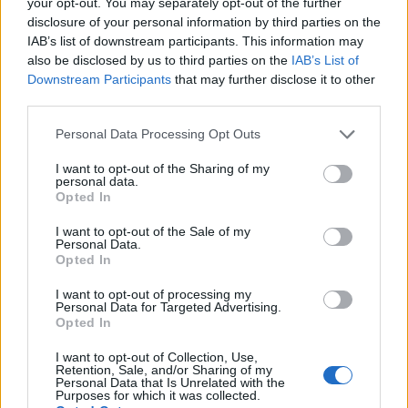
your opt-out. You may separately opt-out of the further
calibro di Madonna e Muse esibirsi al Wembley.
disclosure of your personal information by third parties on the
IAB’s list of downstream participants. This information may
also be disclosed by us to third parties on the
IAB’s List of
Downstream Participants
that may further disclose it to other
third parties.
Please note that this website/app uses one or more Google
Personal Data Processing Opt Outs
services and may gather and store information including but
not limited to your visit or usage behaviour. You may click to
I want to opt-out of the Sharing of my
personal data.
grant or deny consent to Google and its third-party tags to
Opted In
use your data for below specified purposes in below Google
consent section.
I want to opt-out of the Sale of my
Personal Data.
Opted In
I want to opt-out of processing my
Personal Data for Targeted Advertising.
Opted In
I want to opt-out of Collection, Use,
3. Allianz Arena, Monaco di Baviera
Retention, Sale, and/or Sharing of my
Personal Data that Is Unrelated with the
Purposes for which it was collected.