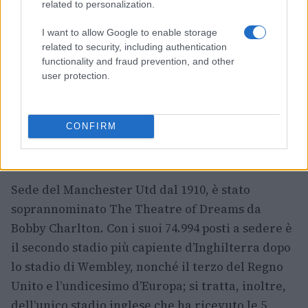
related to personalization.
I want to allow Google to enable storage
related to security, including authentication
functionality and fraud prevention, and other
user protection.
CONFIRM
2. Old Trafford, Londra
Sede del Manchester Utd dal 1910, è stato
soprannominato The Theatre of Dreams da
Bobby Charlton. Con i suoi 74.994 posti a sedere è
il secondo stadio più capiente d’Inghilterra dopo
lo stadio di Wembley, nonché il terzo del Regno
Unito e l’undicesimo d’Europa; si tratta, inoltre,
dell’unico stadio inglese che ha ricevuto le 5