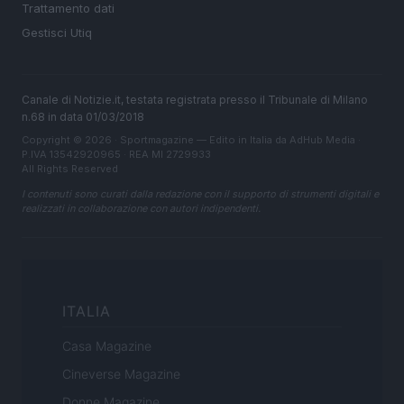
Trattamento dati
Gestisci Utiq
Canale di Notizie.it, testata registrata presso il Tribunale di Milano
n.68 in data 01/03/2018
Copyright © 2026 · Sportmagazine — Edito in Italia da
AdHub Media
·
P.IVA 13542920965 · REA MI 2729933
All Rights Reserved
I contenuti sono curati dalla redazione con il supporto di strumenti digitali e
realizzati in collaborazione con autori indipendenti.
ITALIA
Casa Magazine
Cineverse Magazine
Donne Magazine