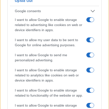
Opted Out
Iconico e avanguardistico, lo stadio del Bayern si
merita il podio. Poiché i diritti di denominazione
Google consents
dell’impianto sono stati ceduti per 30 anni al
I want to allow Google to enable storage
gruppo Allianz, è conosciuto come
Allianz
related to advertising like cookies on web or
Arena
. Tuttavia, lo stadio è stato chiamato FIFA
device identifiers in apps.
World Cup Stadium Munich durante il
I want to allow my user data to be sent to
Campionato mondiale di calcio 2006, mentre
Google for online advertising purposes.
durante le competizioni europee assume il nome
I want to allow Google to send me
di Fußball Arena München come da regolamenti
personalized advertising.
UEFA. È soprannominato Schlauchboot
(gommone), per via della sua caratteristica
I want to allow Google to enable storage
related to analytics like cookies on web or
forma.
device identifiers in apps.
I want to allow Google to enable storage
related to functionality of the website or app.
I want to allow Google to enable storage