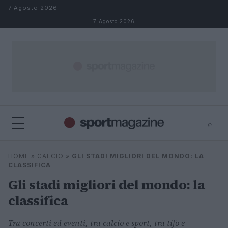
Salta al contenuto
7 Agosto 2026
7 Agosto 2026
⌕
⌕
×
HOME
»
CALCIO
»
GLI STADI MIGLIORI DEL MONDO: LA
Cerca
CLASSIFICA
Gli stadi migliori del mondo: la
classifica
Tra concerti ed eventi, tra calcio e sport, tra tifo e