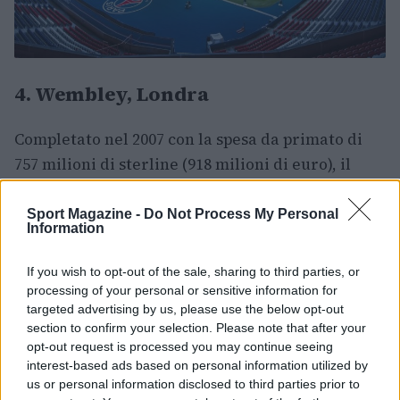
4. Wembley, Londra
Completato nel 2007 con la spesa da primato di
757 milioni di sterline (918 milioni di euro), il
nuovo Wembley è lo stadio più costoso mai
costruito dopo lo Yankee Stadium con 1,5
Sport Magazine -
Do Not Process My Personal
Information
miliardi di dollari (1,1 miliardi di euro). Capace
di ospitare 90.000 spettatori, è teatro di concerti
If you wish to opt-out of the sale, sharing to third parties, or
ed eventi di rilievo internazionale. Il primo
processing of your personal or sensitive information for
targeted advertising by us, please use the below opt-out
concerto che si è tenuto al nuovo
Wembley
section to confirm your selection. Please note that after your
Stadium
è stato quello di George Michael,
opt-out request is processed you may continue seeing
durante il suo 25 Live Tour il 9 e 10 giugno 2007.
interest-based ads based on personal information utilized by
us or personal information disclosed to third parties prior to
Primo di una lunga serie, che vede artisti del