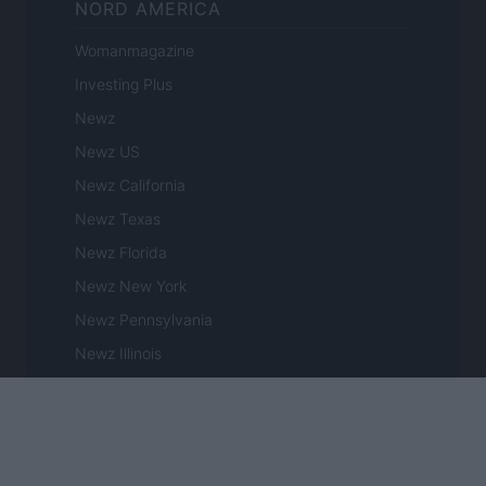
NORD AMERICA
Womanmagazine
Investing Plus
Newz
Newz US
Newz California
Newz Texas
Newz Florida
Newz New York
Newz Pennsylvania
Newz Illinois
Newz Ohio
Gameland
Hig Tech Mag