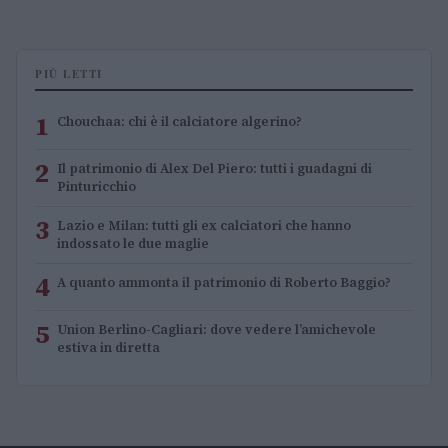
PIÙ LETTI
1
Chouchaa: chi è il calciatore algerino?
2
Il patrimonio di Alex Del Piero: tutti i guadagni di
Pinturicchio
3
Lazio e Milan: tutti gli ex calciatori che hanno
indossato le due maglie
4
A quanto ammonta il patrimonio di Roberto Baggio?
5
Union Berlino-Cagliari: dove vedere l’amichevole
estiva in diretta