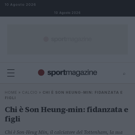
Salta al contenuto
10 Agosto 2026
10 Agosto 2026
⌕
⌕
×
HOME
»
CALCIO
»
CHI È SON HEUNG-MIN: FIDANZATA E
Cerca
FIGLI
Chi è Son Heung-min: fidanzata e
figli
Chi è Son-Heug Min, il calciatore del Tottenham, la sua