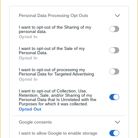
third parties.
Please note that this website/app uses one or more Google
Personal Data Processing Opt Outs
services and may gather and store information including but
not limited to your visit or usage behaviour. You may click to
I want to opt-out of the Sharing of my
personal data.
grant or deny consent to Google and its third-party tags to
Opted In
use your data for below specified purposes in below Google
consent section.
I want to opt-out of the Sale of my
Personal Data.
Opted In
I want to opt-out of processing my
Continua a leggere
Personal Data for Targeted Advertising.
Opted In
CALCIO
I want to opt-out of Collection, Use,
Retention, Sale, and/or Sharing of my
Personal Data that Is Unrelated with the
Purposes for which it was collected.
Opted Out
Google consents
I want to allow Google to enable storage