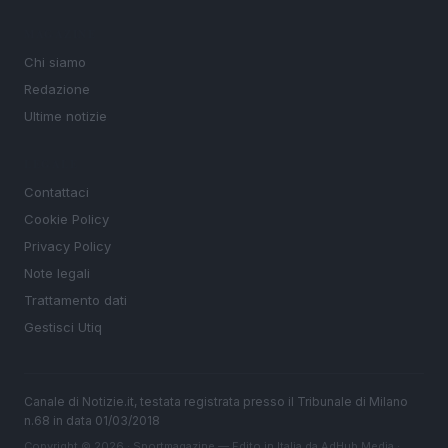
MAGAZINE
Chi siamo
Redazione
Ultime notizie
LEGALE
Contattaci
Cookie Policy
Privacy Policy
Note legali
Trattamento dati
Gestisci Utiq
Canale di Notizie.it, testata registrata presso il Tribunale di Milano
n.68 in data 01/03/2018
Copyright © 2026 · Sportmagazine — Edito in Italia da
AdHub Media
·