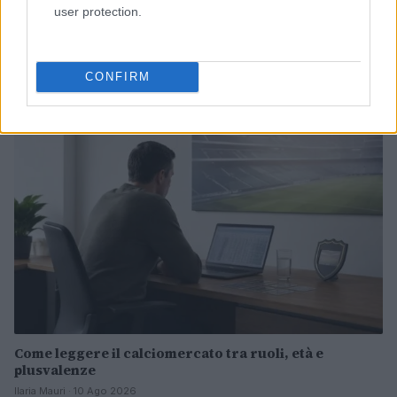
user protection.
Migliori siti streaming calcio legale: guida passo per
passo
Ilaria Mauri · 10 Ago 2026
CONFIRM
CALCIO
Come leggere il calciomercato tra ruoli, età e
plusvalenze
Ilaria Mauri · 10 Ago 2026