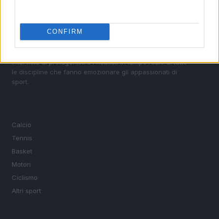
Sportmagazine: notizie, approfondimenti e classifiche su
CONFIRM
calcio, basket, tennis, ciclismo, motori, Formula 1,
MotoGP e Olimpiadi. Le ultime news dalle competizioni
nazionali e internazionali, gli highlight delle partite, le
interviste ai protagonisti e i risultati in tempo reale di tutte
le discipline che fanno emozionare gli appassionati di
sport.
SEZIONI
Calcio
Tennis
Basket
Motori
Ciclismo
Altri sport
MAGAZINE