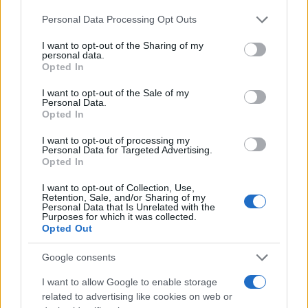
Please note that this website/app uses one or more Google
Personal Data Processing Opt Outs
CICLISMO
services and may gather and store information including but
not limited to your visit or usage behaviour. You may click to
I want to opt-out of the Sharing of my
personal data.
grant or deny consent to Google and its third-party tags to
Opted In
use your data for below specified purposes in below Google
consent section.
I want to opt-out of the Sale of my
Personal Data.
Opted In
I want to opt-out of processing my
Personal Data for Targeted Advertising.
Opted In
I want to opt-out of Collection, Use,
Retention, Sale, and/or Sharing of my
Personal Data that Is Unrelated with the
Ciclismo gravel: piano fisico, scelta coperture,
Purposes for which it was collected.
Opted Out
rapporti e borse
Andrea Conforti · 7 Ago 2026
Google consents
I want to allow Google to enable storage
related to advertising like cookies on web or
PIÙ LETTI