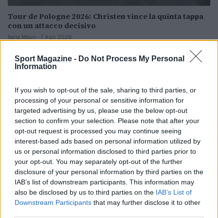
Tour de Pologne 2026: Christen vince la quinta tappa
con un attacco decisivo
Ilaria Mauri · 7 Ago 2026
Sport Magazine -
Do Not Process My Personal
CICLISMO
Information
If you wish to opt-out of the sale, sharing to third parties, or
processing of your personal or sensitive information for
targeted advertising by us, please use the below opt-out
section to confirm your selection. Please note that after your
opt-out request is processed you may continue seeing
interest-based ads based on personal information utilized by
us or personal information disclosed to third parties prior to
your opt-out. You may separately opt-out of the further
disclosure of your personal information by third parties on the
IAB’s list of downstream participants. This information may
also be disclosed by us to third parties on the
IAB’s List of
Tour de France Femminile 2026: la settima tappa e la
battaglia per la maglia gialla
Downstream Participants
that may further disclose it to other
third parties.
Andrea Conforti · 7 Ago 2026