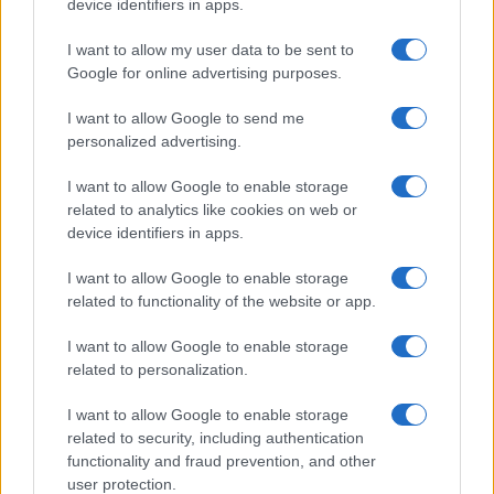
device identifiers in apps.
1
Roberto Pella contro la Federciclismo: il
I want to allow my user data to be sent to
commissariamento della Lega Ciclismo
Google for online advertising purposes.
Professionistica
I want to allow Google to send me
2
Tour de Pologne 2026: percorso, favoriti e orari della
personalized advertising.
corsa polacca
3
I want to allow Google to enable storage
America’s Cup a Napoli: guida alle regate preliminari
e alle basi dei team
related to analytics like cookies on web or
device identifiers in apps.
4
AGU Cycling: l’abbigliamento perfetto per ogni ciclista,
dalla città alla mountain bike
I want to allow Google to enable storage
related to functionality of the website or app.
5
Volta a Portugal 2026: Francisco Campos vince la
prima tappa, Rui Oliveira nuovo leader
I want to allow Google to enable storage
related to personalization.
I want to allow Google to enable storage
related to security, including authentication
functionality and fraud prevention, and other
user protection.