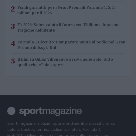
2
Fondi garantiti per i Gran Premi di Formula 1: 5,25
milioni per il 2026
3
F1 2026: Sainz valuta il futuro con Williams dopo una
stagione deludente
4
Formula 1 Circuito: Comparato punta al podio nel Gran
Premio di Issyk-Kul
5
Il film su Gilles Villeneuve arriva nelle sale: tutto
quello che c’è da sapere
Sportmagazine: notizie, approfondimenti e classifiche su
calcio, basket, tennis, ciclismo, motori, Formula 1,
MotoGP e Olimpiadi. Le ultime news dalle competizioni