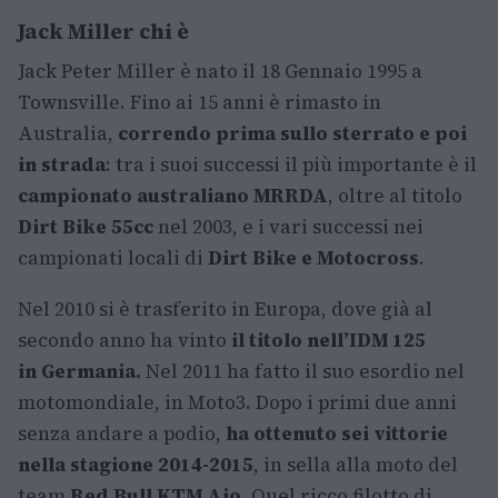
Jack Miller chi è
Jack Peter Miller è nato il 18 Gennaio 1995 a
Townsville. Fino ai 15 anni è rimasto in
Australia,
correndo prima sullo sterrato e poi
in strada
: tra i suoi successi il più importante è il
campionato australiano MRRDA
, oltre al titolo
Dirt Bike 55cc
nel 2003, e i vari successi nei
campionati locali di
Dirt Bike e Motocross
.
Nel 2010 si è trasferito in Europa, dove già al
secondo anno ha vinto
il titolo nell’IDM 125
in Germania.
Nel 2011 ha fatto il suo esordio nel
motomondiale, in Moto3. Dopo i primi due anni
senza andare a podio,
ha ottenuto sei vittorie
nella stagione 2014-2015
, in sella alla moto del
team
Red Bull KTM Ajo
. Quel ricco filotto di