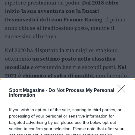
ripetere prestazioni da podio.
Dal 2018 ebbe
inizio la sua avventura con la Ducati
Desmosedici del team Pramac Racing
. Il primo
anno chiuse al tredicesimo posto, mentre il
successivo all’ottavo.
Nel 2020 ha disputato la sua miglior stagione,
ottenendo
un settimo posto nella classifica
mondiale
e ottenendo ben tre secondi posti.
Nel
2021 è chiamato al salto di qualità
, non facendo
rimpiangere Andrea Dovizioso in Ducati.
Sport Magazine -
Do Not Process My Personal
Information
LEGGI ANCHE:
La storia di Joan Mir: dalla Moto3
a campione del mondo MotoGp 2020
If you wish to opt-out of the sale, sharing to third parties, or
processing of your personal or sensitive information for
targeted advertising by us, please use the below opt-out
section to confirm your selection. Please note that after your
AUTORE