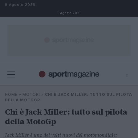
Salta al contenuto
8 Agosto 2026
8 Agosto 2026
⌕
⌕
×
HOME
»
MOTORI
»
CHI È JACK MILLER: TUTTO SUL PILOTA
Cerca
DELLA MOTOGP
Chi è Jack Miller: tutto sul pilota
della MotoGp
Jack Miller è uno dei volti nuovi del motomondiale: