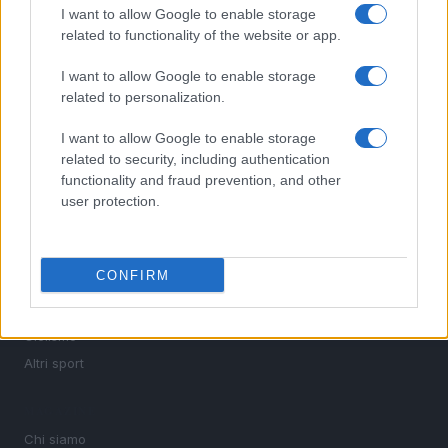
I want to allow Google to enable storage
Sportmagazine: notizie, approfondimenti e classifiche su
related to functionality of the website or app.
calcio, basket, tennis, ciclismo, motori, Formula 1,
MotoGP e Olimpiadi. Le ultime news dalle competizioni
I want to allow Google to enable storage
nazionali e internazionali, gli highlight delle partite, le
related to personalization.
interviste ai protagonisti e i risultati in tempo reale di tutte
le discipline che fanno emozionare gli appassionati di
I want to allow Google to enable storage
sport.
related to security, including authentication
functionality and fraud prevention, and other
SEZIONI
user protection.
Calcio
Tennis
CONFIRM
Basket
Motori
Ciclismo
Altri sport
MAGAZINE
Chi siamo