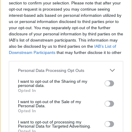
section to confirm your selection. Please note that after your
MOTORI
opt-out request is processed you may continue seeing
interest-based ads based on personal information utilized by
us or personal information disclosed to third parties prior to
your opt-out. You may separately opt-out of the further
disclosure of your personal information by third parties on the
IAB’s list of downstream participants. This information may
also be disclosed by us to third parties on the
IAB’s List of
Downstream Participants
that may further disclose it to other
third parties.
Please note that this website/app uses one or more Google
Personal Data Processing Opt Outs
services and may gather and store information including but
not limited to your visit or usage behaviour. You may click to
I want to opt-out of the Sharing of my
personal data.
grant or deny consent to Google and its third-party tags to
Strategia power unit F1: gestione ICE, turbo e
Opted In
use your data for below specified purposes in below Google
mappature
consent section.
I want to opt-out of the Sale of my
Andrea Conforti · 7 Ago 2026
Personal Data.
Opted In
I want to opt-out of processing my
Personal Data for Targeted Advertising.
PIÙ LETTI
Opted In