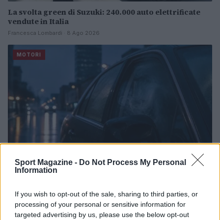
La svolta green di Suzuki: 240.000 auto elettrificate
vendute in Italia
Francesca Lombardi · 8 Ago 2026
MOTORI
Sport Magazine -
Do Not Process My Personal
Information
Auto in fiamme: procedura sicura, errori da evitare
If you wish to opt-out of the sale, sharing to third parties, or
ed estintore a bordo
processing of your personal or sensitive information for
Ilaria Mauri · 7 Ago 2026
targeted advertising by us, please use the below opt-out