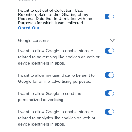
1
Chi si muove spesso cerca soluzioni semplici: cresce
I want to opt-out of Collection, Use,
l’attenzione verso il noleggio auto
Retention, Sale, and/or Sharing of my
Personal Data that Is Unrelated with the
Purposes for which it was collected.
2
Fondi garantiti per i Gran Premi di Formula 1: 5,25
Opted Out
milioni per il 2026
Google consents
3
F1 2026: Sainz valuta il futuro con Williams dopo una
stagione deludente
I want to allow Google to enable storage
related to advertising like cookies on web or
4
Formula 1 Circuito: Comparato punta al podio nel Gran
device identifiers in apps.
Premio di Issyk-Kul
5
I want to allow my user data to be sent to
Formula 1: quando l’amore incontra i motori nei box
delle scuderie
Google for online advertising purposes.
I want to allow Google to send me
personalized advertising.
I want to allow Google to enable storage
related to analytics like cookies on web or
device identifiers in apps.