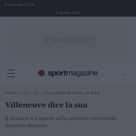
Salta al contenuto
9 Agosto 2026
9 Agosto 2026
⌕
⌕
×
HOME
»
MOTORI
»
VILLENEUVE DICE LA SUA
Cerca
Villeneuve dice la sua
Il canadese si è espresso sulla questione contrattuale
Hamilton-Mercedes.