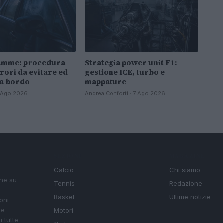
iamme: procedura
Strategia power unit F1:
rori da evitare ed
gestione ICE, turbo e
 a bordo
mappature
 7 Ago 2026
Andrea Conforti · 7 Ago 2026
SEZIONI
MAGAZINE
Calcio
Chi siamo
che su
Tennis
Redazione
Basket
Ultime notizie
oni
le
Motori
i tutte