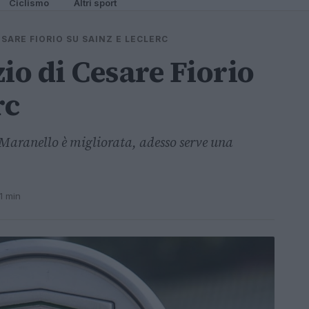
Ciclismo
Altri sport
CESARE FIORIO SU SAINZ E LECLERC
zio di Cesare Fiorio
rc
Maranello è migliorata, adesso serve una
1 min