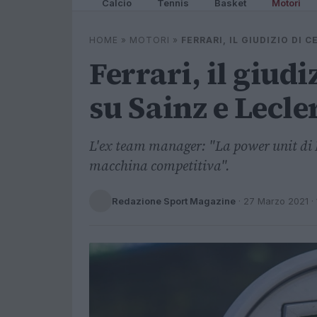
Calcio
Tennis
Basket
Motori
HOME
»
MOTORI
»
FERRARI, IL GIUDIZIO DI 
Ferrari, il giudi
su Sainz e Lecle
L'ex team manager: "La power unit di 
macchina competitiva".
Redazione Sport Magazine
·
27 Marzo 2021
· 