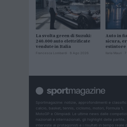
La svolta green di Suzuki:
Auto in f
240.000 auto elettrificate
sicura, er
vendute in Italia
estintore
Francesca Lombardi · 8 Ago 2026
Ilaria Mauri ·
Sportmagazine: notizie, approfondimenti e classifi
calcio, basket, tennis, ciclismo, motori, Formula 1,
MotoGP e Olimpiadi. Le ultime news dalle competizi
nazionali e internazionali, gli highlight delle partite, 
interviste ai protagonisti e i risultati in tempo reale d