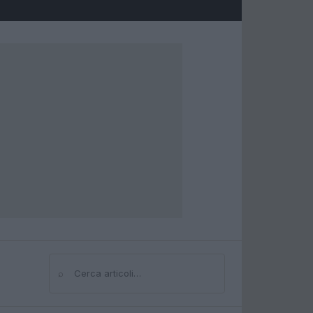
⌕
Cerca