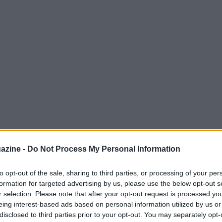
rt, Cesare Fiorio ha detto la sua sulla coppia
azine -
Do Not Process My Personal Information
la linea giovane e penso che sia stata la
 arrivare in alto, questi ragazzi hanno dovuto
to opt-out of the sale, sharing to third parties, or processing of your per
formation for targeted advertising by us, please use the below opt-out s
rie minori, diventando aggressivi e
r selection. Please note that after your opt-out request is processed y
a sempre meno”.
eing interest-based ads based on personal information utilized by us or
disclosed to third parties prior to your opt-out. You may separately opt-