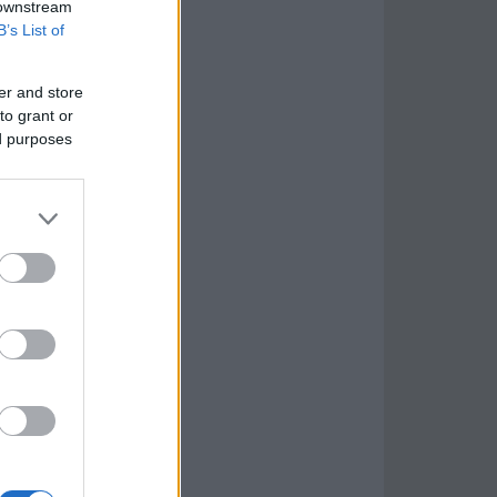
 downstream
B’s List of
er and store
to grant or
ed purposes