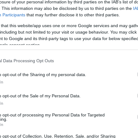
losure of your personal information by third parties on the IAB’s list of
. This information may also be disclosed by us to third parties on the
IA
Participants
that may further disclose it to other third parties.
 that this website/app uses one or more Google services and may gath
including but not limited to your visit or usage behaviour. You may click 
 to Google and its third-party tags to use your data for below specifi
ogle consent section.
l Data Processing Opt Outs
o opt-out of the Sharing of my personal data.
In
o opt-out of the Sale of my Personal Data.
In
to opt-out of processing my Personal Data for Targeted
ing.
iglio d’arte. Henri Toivonen, uno dei più forti
In
mo pilota professionista messo sotto contratto
o opt-out of Collection, Use, Retention, Sale, and/or Sharing