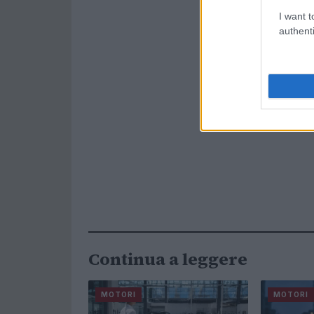
I want t
authenti
Continua a leggere
MOTORI
MOTORI