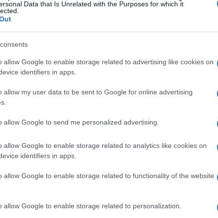
: “Mio figlio va molto forte”. Ed era davvero
ersonal Data that Is Unrelated with the Purposes for which it
lected.
à Sainz crescendo Carlos nella cultura
Out
esempio di famiglia. Sarà un osso duro per
consents
o allow Google to enable storage related to advertising like cookies on
evice identifiers in apps.
sia infastidito da questa nuova sfida in casa,
grande motivazione. È evidente che Sebastian
o allow my user data to be sent to Google for online advertising
ro Charles, piombando in una lunga crisi
s.
 del compagno di squadra erano migliori,
to allow Google to send me personalized advertising.
 potenziale”.
o allow Google to enable storage related to analytics like cookies on
evice identifiers in apps.
o allow Google to enable storage related to functionality of the website
zine
o allow Google to enable storage related to personalization.