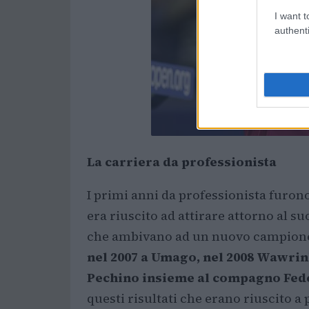
I want t
authenti
La carriera da professionista
I primi anni da professionista furono 
era riuscito ad attirare attorno al s
che ambivano ad un nuovo campione
nel 2007 a Umago, nel 2008 Wawrink
Pechino insieme al compagno Fed
questi risultati che erano riuscito a 