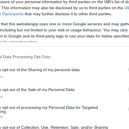
losure of your personal information by third parties on the IAB’s list of
ic
. Scopriamo chi è lo svizzero in grado di
. This information may also be disclosed by us to third parties on the
IA
Participants
that may further disclose it to other third parties.
e ATP nel gennaio 2014.
 that this website/app uses one or more Google services and may gath
including but not limited to your visit or usage behaviour. You may click 
 to Google and its third-party tags to use your data for below specifi
ogle consent section.
l Data Processing Opt Outs
o opt-out of the Sharing of my personal data.
In
o opt-out of the Sale of my Personal Data.
In
to opt-out of processing my Personal Data for Targeted
ing.
In
o opt-out of Collection, Use, Retention, Sale, and/or Sharing