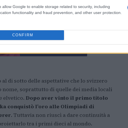
o allow Google to enable storage related to security, including
cation functionality and fraud prevention, and other user protection.
CONFIRM
al di sotto delle aspettative che lo svizzero
uo nome, soprattutto di quelle dei media locali
 elvetico.
Dopo aver vinto il primo titolo
a conquistò l’oro alle Olimpiadi di
erer
. Tuttavia non riuscì a dare continuità a
proiettarlo tra i primi dieci al mondo.