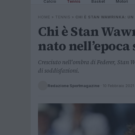
Calcio
Tennis
Basket
Motori
HOME
»
TENNIS
»
CHI È STAN WAWRINKA: UN
Chi è Stan Waw
nato nell’epoca 
Cresciuto nell'ombra di Federer, Stan 
di soddisfazioni.
Redazione Sportmagazine
·
10 Febbraio 2021