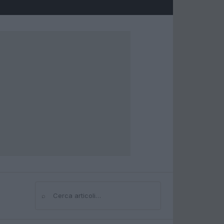
⌕
Cerca