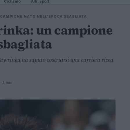
Ciclismo
Altri sport
 CAMPIONE NATO NELL’EPOCA SBAGLIATA
rinka: un campione
sbagliata
Wawrinka ha saputo costruirsi una carriera ricca
· 3 min