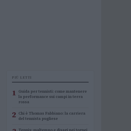
PIÙ LETTI
1
Guida per tennisti: come mantenere
la performance sui campi in terra
rossa
2
Chi è Thomas Fabbiano: la carriera
del tennista pugliese
Tennis: maltempo e disagi nei tornei