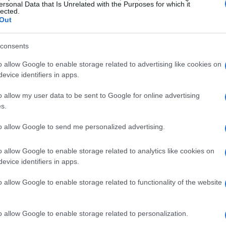
ersonal Data that Is Unrelated with the Purposes for which it
lected.
Out
il 28 Marzo 1985 in una famiglia di tennisti
consents
relle hanno giocato a questo sport.
o allow Google to enable storage related to advertising like cookies on
 Man, iniziò a giocare a otto anni,
evice identifiers in apps.
nale a 14 anni
. Il suo primo successo
o allow my user data to be sent to Google for online advertising
del
Roland Garros ragazzi.
s.
to allow Google to send me personalized advertising.
o allow Google to enable storage related to analytics like cookies on
evice identifiers in apps.
o allow Google to enable storage related to functionality of the website
o allow Google to enable storage related to personalization.