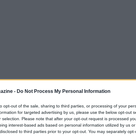
azine -
Do Not Process My Personal Information
to opt-out of the sale, sharing to third parties, or processing of your per
formation for targeted advertising by us, please use the below opt-out s
tennisti più forti della sua generazione.
r selection. Please note that after your opt-out request is processed y
una fama minore rispetto al suo talento, dato
eing interest-based ads based on personal information utilized by us or
disclosed to third parties prior to your opt-out. You may separately opt-
to da alcuni dei migliori giocatori di sempre