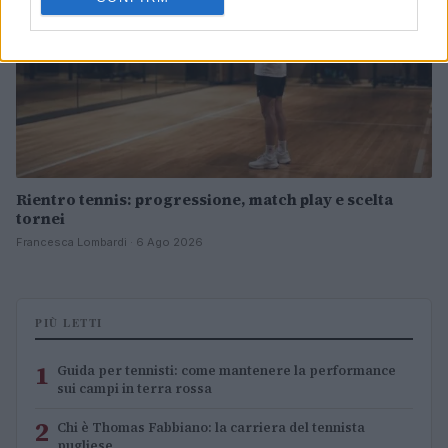
Rientro tennis: progressione, match play e scelta
tornei
Francesca Lombardi · 6 Ago 2026
PIÙ LETTI
1
Guida per tennisti: come mantenere la performance
sui campi in terra rossa
2
Chi è Thomas Fabbiano: la carriera del tennista
pugliese