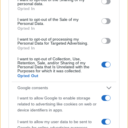
personal data.
grant or deny consent to Google and its third-party tags to
Continua a leggere
Opted In
use your data for below specified purposes in below Google
consent section.
I want to opt-out of the Sale of my
Personal Data.
TENNIS
Opted In
I want to opt-out of processing my
Personal Data for Targeted Advertising.
Opted In
I want to opt-out of Collection, Use,
Retention, Sale, and/or Sharing of my
Personal Data that Is Unrelated with the
Purposes for which it was collected.
Opted Out
Google consents
I want to allow Google to enable storage
Tennis: il dettagliato programma del 6 agosto per il
related to advertising like cookies on web or
Canadian Open 2026
device identifiers in apps.
Francesca Lombardi · 6 Ago 2026
I want to allow my user data to be sent to
Google for online advertising purposes.