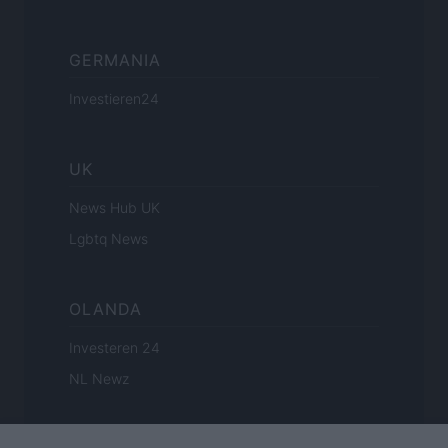
GERMANIA
Investieren24
UK
News Hub UK
Lgbtq News
OLANDA
Investeren 24
NL Newz