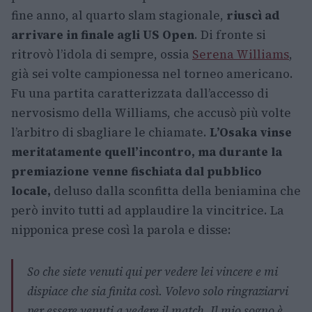
fine anno, al quarto slam stagionale,
riuscì ad
arrivare in finale agli US Open
. Di fronte si
ritrovò l’idola di sempre, ossia
Serena Williams
,
già sei volte campionessa nel torneo americano.
Fu una partita caratterizzata dall’accesso di
nervosismo della Williams, che accusò più volte
l’arbitro di sbagliare le chiamate.
L’Osaka vinse
meritatamente quell’incontro, ma durante la
premiazione venne fischiata dal pubblico
locale,
deluso dalla sconfitta della beniamina che
però invito tutti ad applaudire la vincitrice. La
nipponica prese così la parola e disse:
So che siete venuti qui per vedere lei vincere e mi
dispiace che sia finita così. Volevo solo ringraziarvi
per essere venuti a vedere il match. Il mio sogno è