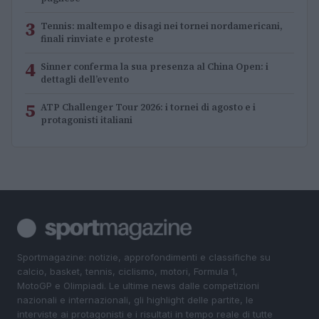
3
Tennis: maltempo e disagi nei tornei nordamericani,
finali rinviate e proteste
4
Sinner conferma la sua presenza al China Open: i
dettagli dell’evento
5
ATP Challenger Tour 2026: i tornei di agosto e i
protagonisti italiani
Sportmagazine: notizie, approfondimenti e classifiche su
calcio, basket, tennis, ciclismo, motori, Formula 1,
MotoGP e Olimpiadi. Le ultime news dalle competizioni
nazionali e internazionali, gli highlight delle partite, le
interviste ai protagonisti e i risultati in tempo reale di tutte