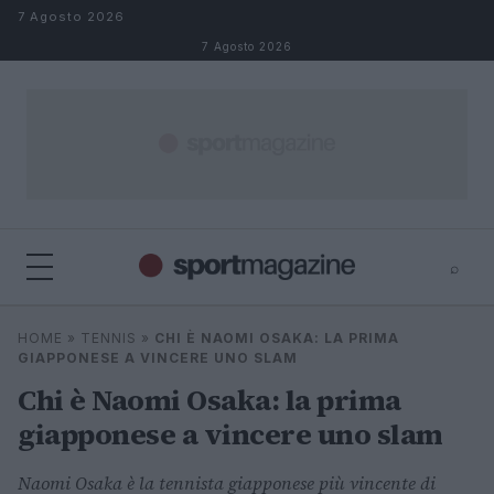
Salta al contenuto
7 Agosto 2026
7 Agosto 2026
⌕
⌕
×
HOME
»
TENNIS
»
CHI È NAOMI OSAKA: LA PRIMA
Cerca
GIAPPONESE A VINCERE UNO SLAM
Chi è Naomi Osaka: la prima
giapponese a vincere uno slam
Naomi Osaka è la tennista giapponese più vincente di