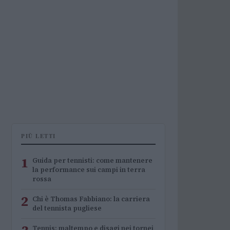
PIÙ LETTI
1
Guida per tennisti: come mantenere
la performance sui campi in terra
rossa
2
Chi è Thomas Fabbiano: la carriera
del tennista pugliese
Tennis: maltempo e disagi nei tornei