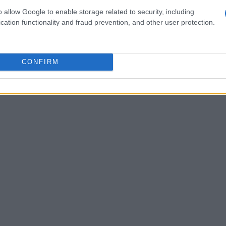
o allow Google to enable storage related to security, including
cation functionality and fraud prevention, and other user protection.
 ad un bivio. Da una parte la possibilità di
ti di sempre, dall’altra un’offerta di lavoro a
i insegnante in un centro sportivo locale.
Fu
CONFIRM
convincerlo a non rinunciare al sogno
Wimbledon.