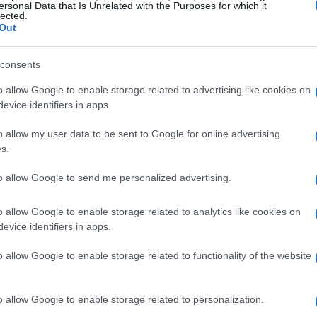
ersonal Data that Is Unrelated with the Purposes for which it
lected.
Out
0 a Slough, in Inghilterra.
In carriera ha
 Slam, con la storica partecipazione a
consents
trato nella top100 mondiale, raggiungendo al
o allow Google to enable storage related to advertising like cookies on
evice identifiers in apps.
o allow my user data to be sent to Google for online advertising
ista sembrava essere giunta al termine
.
s.
campioni, Willis si limitava a impartire
to allow Google to send me personalized advertising.
no a Birmingham. Pur essendo un
ai tornei disputati erano davvero miseri.
Il
o allow Google to enable storage related to analytics like cookies on
 di mantenersi in forma lo portarono ad
evice identifiers in apps.
to però decise di smetterla con la birra e
si
o allow Google to enable storage related to functionality of the website
cazione per Wimbledon
. Riuscì a vincere tutti i
er la qualificazione.
o allow Google to enable storage related to personalization.