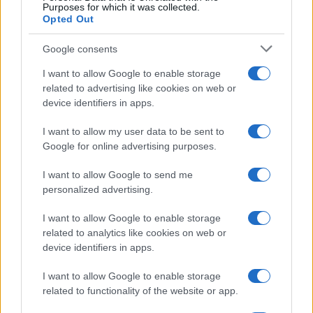
Purposes for which it was collected.
Opted Out
Google consents
I want to allow Google to enable storage
related to advertising like cookies on web or
device identifiers in apps.
Controparete nel padel: tecniche e consigli per
I want to allow my user data to be sent to
eseguirla al meglio
Google for online advertising purposes.
Francesca Lombardi · 8 Ago 2026
I want to allow Google to send me
personalized advertising.
PIÙ LETTI
I want to allow Google to enable storage
related to analytics like cookies on web or
1
Europei degli sport acquatici, ciclismo e tennis: il
device identifiers in apps.
palinsesto sportivo del 3 agosto
I want to allow Google to enable storage
2
Lara Gut: stipendio e patrimonio della sciatrice
related to functionality of the website or app.