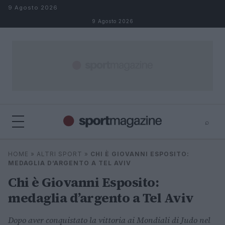
Salta al contenuto
9 Agosto 2026
9 Agosto 2026
⌕
⌕
×
HOME
»
ALTRI SPORT
»
CHI È GIOVANNI ESPOSITO:
Cerca
MEDAGLIA D’ARGENTO A TEL AVIV
Chi è Giovanni Esposito:
medaglia d’argento a Tel Aviv
Dopo aver conquistato la vittoria ai Mondiali di Judo nel