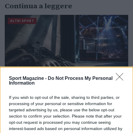
Continua a leggere
ALTRI SPORT
Sport Magazine -
Do Not Process My Personal
Information
If you wish to opt-out of the sale, sharing to third parties, or
UFC Fight Night 284: Analisi e pronostici per il main
processing of your personal or sensitive information for
event Gamrot vs. Salkilld
targeted advertising by us, please use the below opt-out
section to confirm your selection. Please note that after your
Francesca Lombardi · 9 Ago 2026
opt-out request is processed you may continue seeing
interest-based ads based on personal information utilized by
ALTRI SPORT