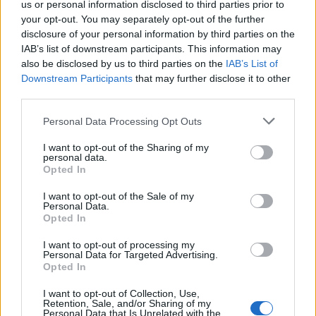
us or personal information disclosed to third parties prior to
your opt-out. You may separately opt-out of the further
disclosure of your personal information by third parties on the
IAB’s list of downstream participants. This information may
also be disclosed by us to third parties on the
IAB’s List of
Downstream Participants
that may further disclose it to other
third parties.
Please note that this website/app uses one or more Google
Personal Data Processing Opt Outs
services and may gather and store information including but
not limited to your visit or usage behaviour. You may click to
I want to opt-out of the Sharing of my
personal data.
grant or deny consent to Google and its third-party tags to
Opted In
use your data for below specified purposes in below Google
Pallavolo femminile: l’Italia B sfida Svezia e Grecia nel
consent section.
I want to opt-out of the Sale of my
triangolare di Urbino
Personal Data.
Opted In
Andrea Conforti · 8 Ago 2026
I want to opt-out of processing my
ALTRI SPORT
Personal Data for Targeted Advertising.
Opted In
I want to opt-out of Collection, Use,
Retention, Sale, and/or Sharing of my
Personal Data that Is Unrelated with the