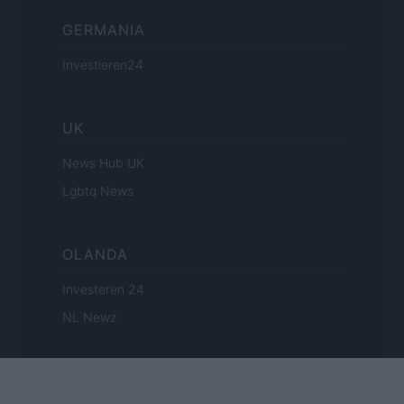
GERMANIA
Investieren24
UK
News Hub UK
Lgbtq News
OLANDA
Investeren 24
NL Newz