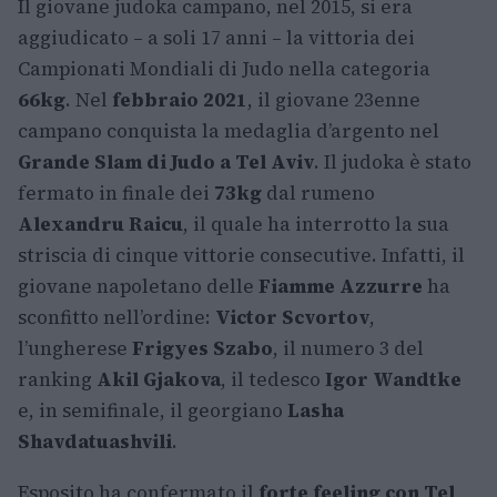
Il giovane judoka campano, nel 2015, si era
aggiudicato – a soli 17 anni – la vittoria dei
Campionati Mondiali di Judo nella categoria
66kg
. Nel
febbraio 2021
, il giovane 23enne
campano conquista la medaglia d’argento nel
Grande Slam di Judo a Tel Aviv
. Il judoka è stato
fermato in finale dei
73kg
dal rumeno
Alexandru Raicu
, il quale ha interrotto la sua
striscia di cinque vittorie consecutive. Infatti, il
giovane napoletano delle
Fiamme Azzurre
ha
sconfitto nell’ordine:
Victor Scvortov
,
l’ungherese
Frigyes Szabo
, il numero 3 del
ranking
Akil Gjakova
, il tedesco
Igor Wandtke
e, in semifinale, il georgiano
Lasha
Shavdatuashvili
.
Esposito ha confermato il
forte feeling con Tel