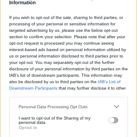
Information
If you wish to opt-out of the sale, sharing to third parties, or
processing of your personal or sensitive information for
ITALIA
targeted advertising by us, please use the below opt-out
section to confirm your selection. Please note that after your
Casa Magazine
opt-out request is processed you may continue seeing
interest-based ads based on personal information utilized by
Cineverse Magazine
us or personal information disclosed to third parties prior to
Donne Magazine
your opt-out. You may separately opt-out of the further
disclosure of your personal information by third parties on the
Food Blog
IAB’s list of downstream participants. This information may
Milano Notizie
also be disclosed by us to third parties on the
IAB’s List of
Downstream Participants
that may further disclose it to other
Motor Magazine
third parties.
Notizie.it
Please note that this website/app uses one or more Google
Personal Data Processing Opt Outs
Offerte Shopping
services and may gather and store information including but
Pet Story
not limited to your visit or usage behaviour. You may click to
I want to opt-out of the Sharing of my
personal data.
grant or deny consent to Google and its third-party tags to
Professione Lavoro
Opted In
use your data for below specified purposes in below Google
Sport Magazine