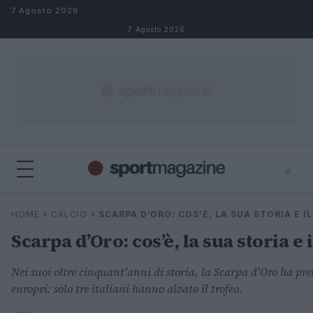
Salta al contenuto
7 Agosto 2026
7 Agosto 2026
⌕
⌕
×
HOME
»
CALCIO
»
SCARPA D’ORO: COS’È, LA SUA STORIA E 
Cerca
Scarpa d’Oro: cos’è, la sua storia e
Nei suoi oltre cinquant'anni di storia, la Scarpa d'Oro ha pre
europei: solo tre italiani hanno alzato il trofeo.