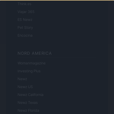
Think.es
Viajar 365
ES Newz
Pet Story
Encocina
NORD AMERICA
Womanmagazine
Investing Plus
Newz
Newz US
Newz California
Newz Texas
Newz Florida