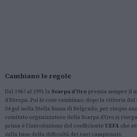
Cambiano le regole
Dal 1967 al 1991 la
Scarpa d’Oro
premia sempre il m
d’Europa. Poi le cose cambiano: dopo la vittoria de
34 gol nella Stella Rossa di Belgrado, per cinque ann
comitato organizzatore della Scarpa d’Oro si riorg
prima è l’introduzione del coefficiente
UEFA
che at
sulla base della difficoltà dei vari campionati.