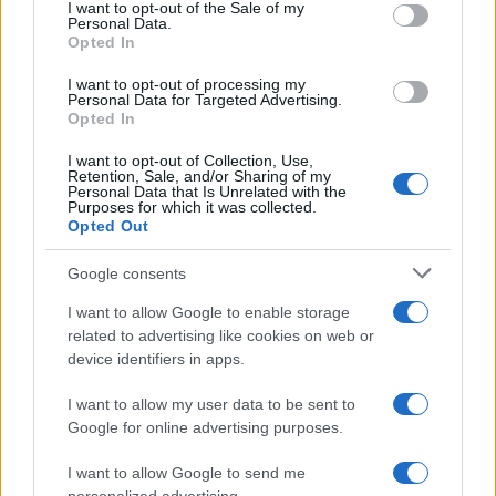
consent section.
I want to opt-out of the Sale of my
Personal Data.
Style24
Opted In
Think.it
I want to opt-out of processing my
Personal Data for Targeted Advertising.
Tuobenessere
Opted In
Viaggiamo
I want to opt-out of Collection, Use,
Nonne Magazine
Retention, Sale, and/or Sharing of my
Personal Data that Is Unrelated with the
Milano Cortina
Purposes for which it was collected.
Opted Out
Luxury Club
Il Calcio Online
Google consents
Professione mamma
I want to allow Google to enable storage
related to advertising like cookies on web or
World Music
device identifiers in apps.
Investimenti Magazine
I want to allow my user data to be sent to
Money 365
Google for online advertising purposes.
Zona Nerd
I want to allow Google to send me
B2B Magazine