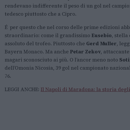
rendevano indifferente il peso di un gol nel campio
tedesco piuttosto che a Cipro.
É per questo che nel corso delle prime edizioni abb
straordinario: come il grandissimo
Eusebio
, stella
assoluto del trofeo. Piuttosto che
Gerd Muller
, leg
Bayern Monaco. Ma anche
Petar Zekov
, attaccant
magari sconosciuto ai più. O l’ancor meno noto
Soti
dell’Omonia Nicosia, 39 gol nel campionato nazional
76.
LEGGI ANCHE:
Il Napoli di Maradona: la storia degl