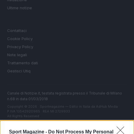
Ultime notizie
LEGALE
Contattaci
Cookie Policy
Privacy Policy
Note legali
Trattamento dati
Gestisci Utiq
Canale di Notizie.it, testata registrata presso il Tribunale di Milano
n.68 in data 01/03/2018
Copyright © 2026 · Sportmagazine — Edito in Italia da
AdHub Media
·
P.IVA 13542920965 · REA MI 2729933
All Rights Reserved
I contenuti sono curati dalla redazione con il supporto di strumenti digitali e
realizzati in collaborazione con autori indipendenti.
Sport Magazine -
Do Not Process My Personal