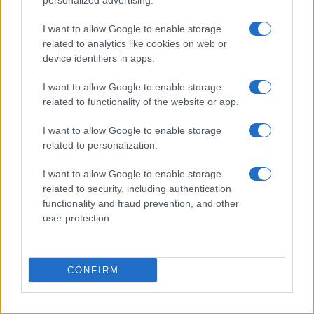
personalized advertising.
People Magazine
I want to allow Google to enable storage
Day Travel
related to analytics like cookies on web or
Tutto Gaming
device identifiers in apps.
ESG 365
I want to allow Google to enable storage
Food Wiki
related to functionality of the website or app.
FuturoDonna
I want to allow Google to enable storage
HomeMagazine
related to personalization.
SecondHomeMagazine
I want to allow Google to enable storage
related to security, including authentication
functionality and fraud prevention, and other
user protection.
SPAGNA E AMERICA LATINA
Actualidad
CONFIRM
Finanzas 24
Investindo 365