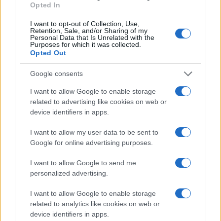
Opted In
PIÙ LETTI
I want to opt-out of Collection, Use,
Retention, Sale, and/or Sharing of my
1
Chouchaa: chi è il calciatore algerino?
Personal Data that Is Unrelated with the
Purposes for which it was collected.
Opted Out
2
Union Berlino-Cagliari: dove vedere l’amichevole
estiva in diretta
Google consents
3
Lazio e Milan: tutti gli ex calciatori che hanno
I want to allow Google to enable storage
indossato le due maglie
related to advertising like cookies on web or
device identifiers in apps.
4
A quanto ammonta il patrimonio di Andrea Pirlo?
I want to allow my user data to be sent to
5
Il patrimonio di Alex Del Piero: tutti i guadagni di
Google for online advertising purposes.
Pinturicchio
I want to allow Google to send me
personalized advertising.
I want to allow Google to enable storage
related to analytics like cookies on web or
device identifiers in apps.