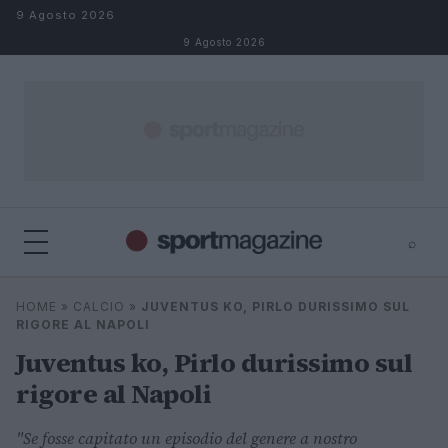
Salta al contenuto
9 Agosto 2026
9 Agosto 2026
⌕
⌕
×
HOME
»
CALCIO
»
JUVENTUS KO, PIRLO DURISSIMO SUL
Cerca
RIGORE AL NAPOLI
Juventus ko, Pirlo durissimo sul
rigore al Napoli
"Se fosse capitato un episodio del genere a nostro