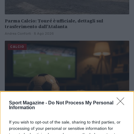
Parma Calcio: Touré è ufficiale, dettagli sul
trasferimento dall’Atalanta
Andrea Conforti · 8 Ago 2026
CALCIO
Sport Magazine -
Do Not Process My Personal
Information
If you wish to opt-out of the sale, sharing to third parties, or
processing of your personal or sensitive information for
Trofeo Doppio Malto: guida completa per seguire