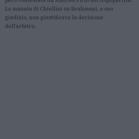
però contestata da Andrea Pirlo nel dopopartita.
La manata di Chiellini su Rrahmani, a suo
giudizio, non giustificava la decisione
dell’arbitro.