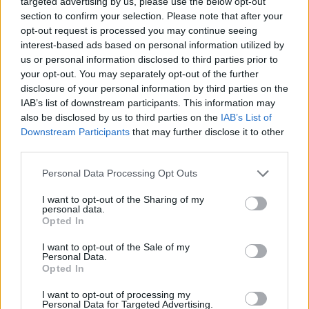
targeted advertising by us, please use the below opt-out
Parma-Sampdoria
section to confirm your selection. Please note that after your
Andrea Conforti · 8 Ago 2026
opt-out request is processed you may continue seeing
interest-based ads based on personal information utilized by
CALCIO
us or personal information disclosed to third parties prior to
your opt-out. You may separately opt-out of the further
disclosure of your personal information by third parties on the
IAB’s list of downstream participants. This information may
also be disclosed by us to third parties on the
IAB’s List of
Downstream Participants
that may further disclose it to other
third parties.
Please note that this website/app uses one or more Google
Personal Data Processing Opt Outs
services and may gather and store information including but
not limited to your visit or usage behaviour. You may click to
I want to opt-out of the Sharing of my
personal data.
grant or deny consent to Google and its third-party tags to
Opted In
use your data for below specified purposes in below Google
Pallavolo Padova 2026: il calendario dettagliato della
consent section.
I want to opt-out of the Sale of my
preparazione pre-campionato
Personal Data.
Opted In
Francesca Lombardi · 8 Ago 2026
I want to opt-out of processing my
Personal Data for Targeted Advertising.