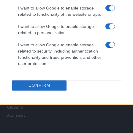
I want to allow Google to enable storage
Sportmagazine: notizie, approfondimenti e classifiche su
related to functionality of the website or app.
calcio, basket, tennis, ciclismo, motori, Formula 1,
MotoGP e Olimpiadi. Le ultime news dalle competizioni
I want to allow Google to enable storage
nazionali e internazionali, gli highlight delle partite, le
related to personalization.
interviste ai protagonisti e i risultati in tempo reale di tutte
le discipline che fanno emozionare gli appassionati di
I want to allow Google to enable storage
sport.
related to security, including authentication
functionality and fraud prevention, and other
user protection.
SEZIONI
Calcio
Tennis
CONFIRM
Basket
Motori
Ciclismo
Altri sport
MAGAZINE