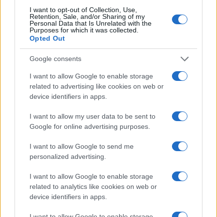
I want to opt-out of Collection, Use,
Fifa e Infantino: il presidente resiste alle pressioni
Retention, Sale, and/or Sharing of my
dopo il piano di privatizzazione
Personal Data that Is Unrelated with the
Purposes for which it was collected.
Andrea Conforti · 6 Ago 2026
Opted Out
CALCIO
Google consents
I want to allow Google to enable storage
related to advertising like cookies on web or
device identifiers in apps.
I want to allow my user data to be sent to
Google for online advertising purposes.
I want to allow Google to send me
personalized advertising.
I want to allow Google to enable storage
related to analytics like cookies on web or
Dall’Europeo Under 19 alla Serie B: il percorso di
Alessandro Dellavalle
device identifiers in apps.
Andrea Conforti · 6 Ago 2026
I want to allow Google to enable storage