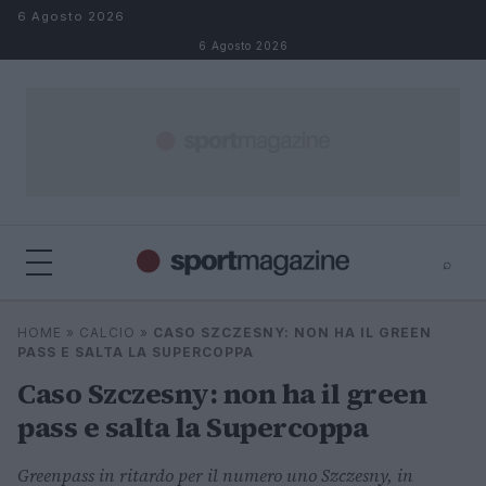
Salta al contenuto
6 Agosto 2026
6 Agosto 2026
⌕
⌕
×
HOME
»
CALCIO
»
CASO SZCZESNY: NON HA IL GREEN
Cerca
PASS E SALTA LA SUPERCOPPA
Caso Szczesny: non ha il green
pass e salta la Supercoppa
Greenpass in ritardo per il numero uno Szczesny, in