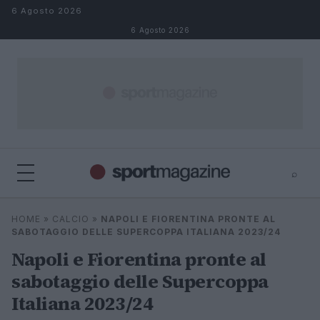
Salta al contenuto
6 Agosto 2026
6 Agosto 2026
⌕
⌕
×
HOME
»
CALCIO
»
NAPOLI E FIORENTINA PRONTE AL
Cerca
SABOTAGGIO DELLE SUPERCOPPA ITALIANA 2023/24
Napoli e Fiorentina pronte al
sabotaggio delle Supercoppa
Italiana 2023/24