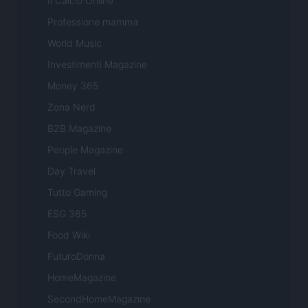
Il Calcio Online
Professione mamma
World Music
Investimenti Magazine
Money 365
Zona Nerd
B2B Magazine
People Magazine
Day Travel
Tutto Gaming
ESG 365
Food Wiki
FuturoDonna
HomeMagazine
SecondHomeMagazine