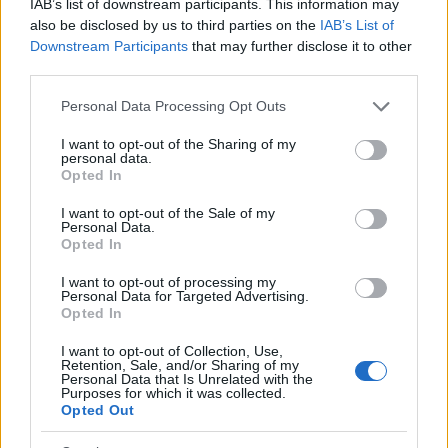
IAB’s list of downstream participants. This information may
also be disclosed by us to third parties on the
IAB’s List of
Downstream Participants
that may further disclose it to other
third parties.
Please note that this website/app uses one or more Google
Personal Data Processing Opt Outs
services and may gather and store information including but
not limited to your visit or usage behaviour. You may click to
I want to opt-out of the Sharing of my
personal data.
grant or deny consent to Google and its third-party tags to
Opted In
use your data for below specified purposes in below Google
consent section.
I want to opt-out of the Sale of my
Personal Data.
Opted In
I want to opt-out of processing my
Personal Data for Targeted Advertising.
Opted In
Continua a leggere
I want to opt-out of Collection, Use,
Retention, Sale, and/or Sharing of my
Personal Data that Is Unrelated with the
Purposes for which it was collected.
CALCIO
Opted Out