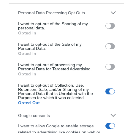
third parties.
Please note that this website/app uses one or more Google
Personal Data Processing Opt Outs
services and may gather and store information including but
not limited to your visit or usage behaviour. You may click to
I want to opt-out of the Sharing of my
personal data.
grant or deny consent to Google and its third-party tags to
Opted In
use your data for below specified purposes in below Google
consent section.
I want to opt-out of the Sale of my
Personal Data.
Opted In
Continua a leggere
I want to opt-out of processing my
Personal Data for Targeted Advertising.
Opted In
CICLISMO
I want to opt-out of Collection, Use,
Retention, Sale, and/or Sharing of my
Personal Data that Is Unrelated with the
Purposes for which it was collected.
Opted Out
Google consents
I want to allow Google to enable storage
related to advertising like cookies on web or