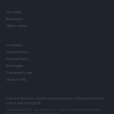
MAGAZINE
Chi siamo
Redazione
Ultime notizie
LEGALE
Contattaci
Cookie Policy
Privacy Policy
Note legali
Trattamento dati
Gestisci Utiq
Canale di Notizie.it, testata registrata presso il Tribunale di Milano
n.68 in data 01/03/2018
Copyright © 2026 · Sportmagazine — Edito in Italia da
AdHub Media
·
P.IVA 13542920965 · REA MI 2729933