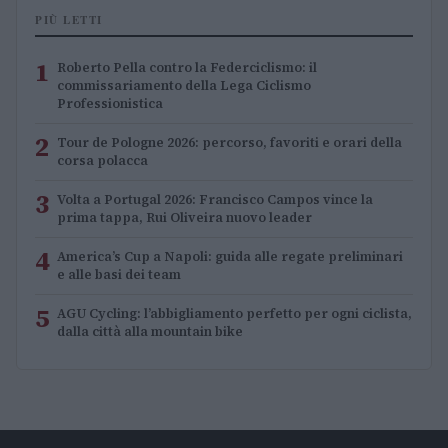
PIÙ LETTI
1
Roberto Pella contro la Federciclismo: il
commissariamento della Lega Ciclismo
Professionistica
2
Tour de Pologne 2026: percorso, favoriti e orari della
corsa polacca
3
Volta a Portugal 2026: Francisco Campos vince la
prima tappa, Rui Oliveira nuovo leader
4
America’s Cup a Napoli: guida alle regate preliminari
e alle basi dei team
5
AGU Cycling: l’abbigliamento perfetto per ogni ciclista,
dalla città alla mountain bike