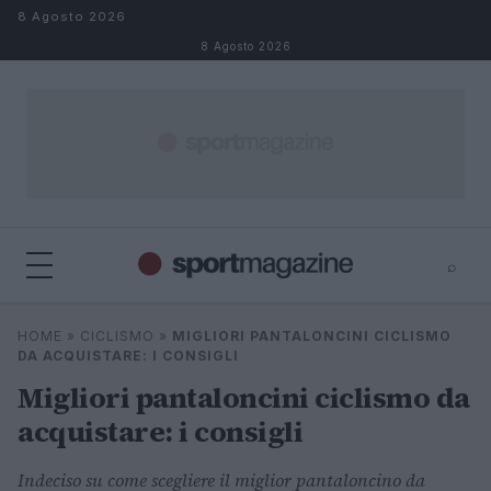
Salta al contenuto
8 Agosto 2026
8 Agosto 2026
⌕
⌕
×
HOME
»
CICLISMO
»
MIGLIORI PANTALONCINI CICLISMO
Cerca
DA ACQUISTARE: I CONSIGLI
Migliori pantaloncini ciclismo da
acquistare: i consigli
Indeciso su come scegliere il miglior pantaloncino da