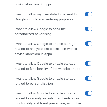
device identifiers in apps.
I want to allow my user data to be sent to
Michelle Gisin e la sfida del rientro dopo l’infortunio
Google for online advertising purposes.
Francesca Lombardi · 8 Ago 2026
I want to allow Google to send me
personalized advertising.
CICLISMO
I want to allow Google to enable storage
related to analytics like cookies on web or
device identifiers in apps.
I want to allow Google to enable storage
related to functionality of the website or app.
I want to allow Google to enable storage
related to personalization.
I want to allow Google to enable storage
related to security, including authentication
La campionessa uscente abbandona la corsa per
functionality and fraud prevention, and other
problemi di salute