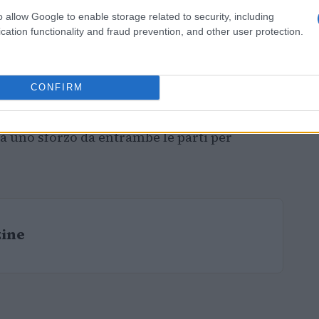
o allow Google to enable storage related to security, including
cation functionality and fraud prevention, and other user protection.
CONFIRM
e intorno ai 35 milioni di euro, parecchio al
irà uno sforzo da entrambe le parti per
zine