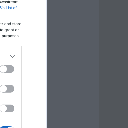
 downstream
B’s List of
er and store
to grant or
ed purposes