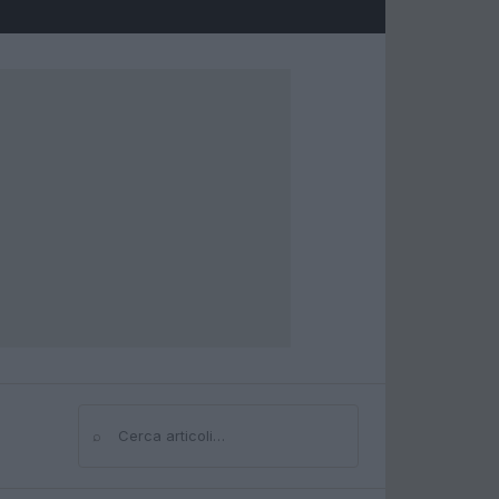
⌕
Cerca