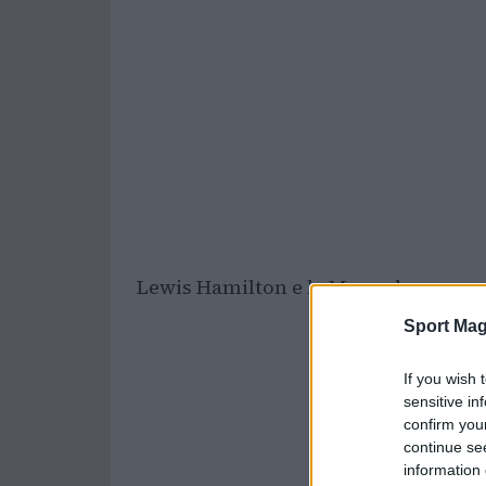
Lewis Hamilton e la Mercedes sono a
Sport Mag
If you wish 
sensitive in
confirm you
continue se
information 