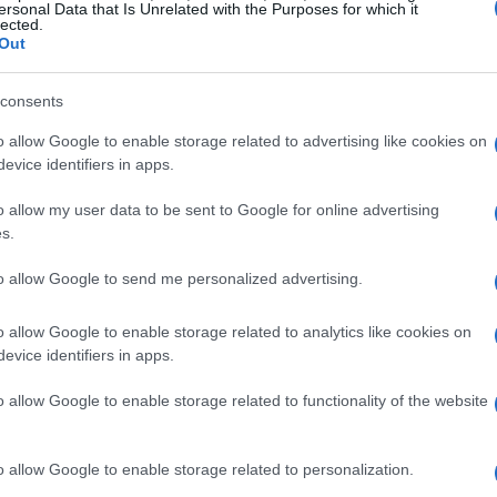
ersonal Data that Is Unrelated with the Purposes for which it
lected.
45 milioni di euro) più i bonus per il titolo. Per
Out
lioni di dollari (33 milioni di euro al cambio
aro che la Mercedes riceverà dalla Formula
consents
velli del 2018, allora il pilota inglese
o allow Google to enable storage related to advertising like cookies on
5 milioni. Inoltre come benefit, l’iridato
evice identifiers in apps.
 Amg One, del valore di 2,7 milioni di euro.
o allow my user data to be sent to Google for online advertising
s.
to allow Google to send me personalized advertising.
o allow Google to enable storage related to analytics like cookies on
evice identifiers in apps.
o allow Google to enable storage related to functionality of the website
o allow Google to enable storage related to personalization.