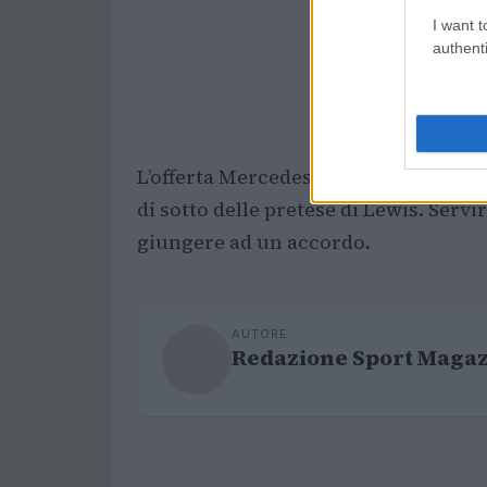
I want t
authenti
L’offerta Mercedes al momento sarebb
di sotto delle pretese di Lewis. Serv
giungere ad un accordo.
AUTORE
Redazione Sport Maga