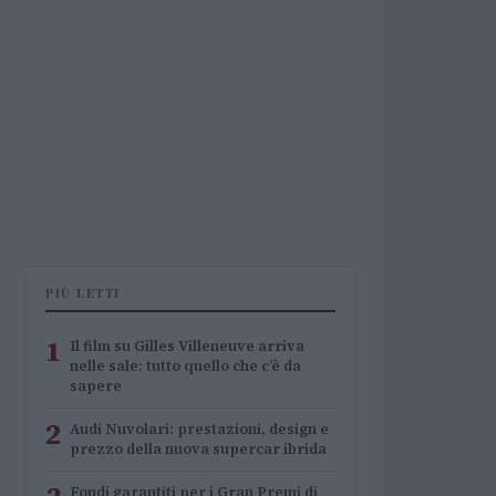
PIÙ LETTI
1
Il film su Gilles Villeneuve arriva
nelle sale: tutto quello che c’è da
sapere
2
Audi Nuvolari: prestazioni, design e
prezzo della nuova supercar ibrida
Fondi garantiti per i Gran Premi di