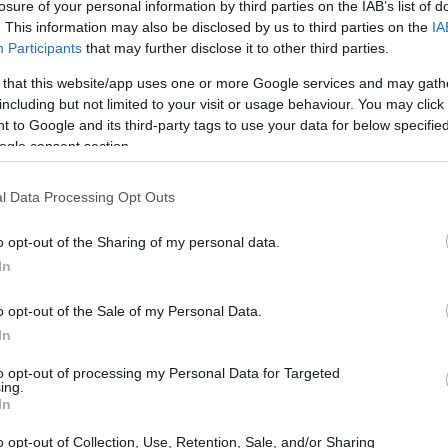
losure of your personal information by third parties on the IAB’s list of
. This information may also be disclosed by us to third parties on the
IA
Participants
that may further disclose it to other third parties.
 that this website/app uses one or more Google services and may gath
including but not limited to your visit or usage behaviour. You may click 
 to Google and its third-party tags to use your data for below specifi
ogle consent section.
l Data Processing Opt Outs
o opt-out of the Sharing of my personal data.
unto della situazione sul rinnovo del contratto
In
o opt-out of the Sale of my Personal Data.
tra le parti a livello economico e per il
In
ll’essere raggiunta, nonostante le
to opt-out of processing my Personal Data for Targeted
ing.
In
 per il 2019-2020 ha guadagnato circa 50
o opt-out of Collection, Use, Retention, Sale, and/or Sharing