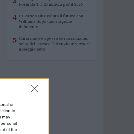
3
Formula 1: 5,25 milioni per il 2026
4
F1 2026: Sainz valuta il futuro con
Williams dopo una stagione
deludente
5
Chi si muove spesso cerca soluzioni
semplici: cresce l’attenzione verso il
noleggio auto
sonal or
ection to
ou may
 personal
out of the