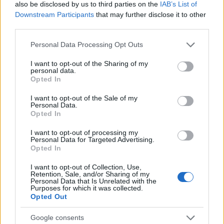
also be disclosed by us to third parties on the
IAB’s List of
Novità che avrebbe del clamoroso in casa Fortnite. In arrivo
Downstream Participants
that may further disclose it to other
una probabile collaborazione con l’universo di dragon ball.
third parties.
Pronti per vedere Goku…
2watch · 18 Lug 2022
Please note that this website/app uses one or more Google
Personal Data Processing Opt Outs
services and may gather and store information including but
not limited to your visit or usage behaviour. You may click to
I want to opt-out of the Sharing of my
ESPORTS
personal data.
grant or deny consent to Google and its third-party tags to
Opted In
use your data for below specified purposes in below Google
consent section.
I want to opt-out of the Sale of my
Personal Data.
Opted In
I want to opt-out of processing my
Personal Data for Targeted Advertising.
Opted In
Morto Kazuki Takahashi, creatore dello
I want to opt-out of Collection, Use,
Retention, Sale, and/or Sharing of my
storico Yu-Gi-Oh!
Personal Data that Is Unrelated with the
Purposes for which it was collected.
Lutto per il mondo del fumetto. Kazuki Takahashi, creatore
Opted Out
dello storico manga Yu-Gi-Oh!, è stato ritrovato morto il 6
luglio.
Google consents