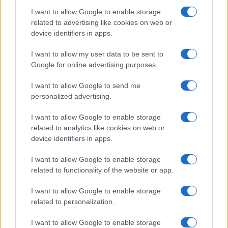
2watch · 18 Lug 2022
I want to allow Google to enable storage
related to advertising like cookies on web or
ESPORTS
device identifiers in apps.
I want to allow my user data to be sent to
Google for online advertising purposes.
I want to allow Google to send me
personalized advertising.
I want to allow Google to enable storage
related to analytics like cookies on web or
device identifiers in apps.
3 Notizie gaming imperdibili della
settimana
I want to allow Google to enable storage
related to functionality of the website or app.
La prima settimana del mese di luglio ha portato diverse
novità, tra notizie strane e interessanti, scopriamo le notizie
I want to allow Google to enable storage
della settimana che…
related to personalization.
2watch · 11 Lug 2022
I want to allow Google to enable storage