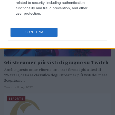
ESPORTS
related to security, including authentication
functionality and fraud prevention, and other
user protection.
CONFIRM
Gli streamer più visti di giugno su Twitch
Anche questo mese ritorna uno tra i format più attesi di
2WATCH, ossia la classifica degli streamer più visti del mese.
Scopriamo…
2watch · 11 Lug 2022
ESPORTS