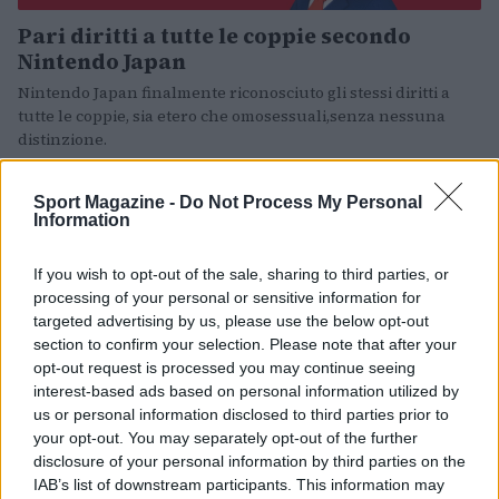
Pari diritti a tutte le coppie secondo
Nintendo Japan
Nintendo Japan finalmente riconosciuto gli stessi diritti a
tutte le coppie, sia etero che omosessuali,senza nessuna
distinzione.
2watch · 18 Lug 2022
Sport Magazine -
Do Not Process My Personal
Information
ESPORTS
If you wish to opt-out of the sale, sharing to third parties, or
processing of your personal or sensitive information for
targeted advertising by us, please use the below opt-out
section to confirm your selection. Please note that after your
opt-out request is processed you may continue seeing
interest-based ads based on personal information utilized by
us or personal information disclosed to third parties prior to
your opt-out. You may separately opt-out of the further
disclosure of your personal information by third parties on the
Fortnite e Dragon Ball, collab in arrivo?
IAB’s list of downstream participants. This information may