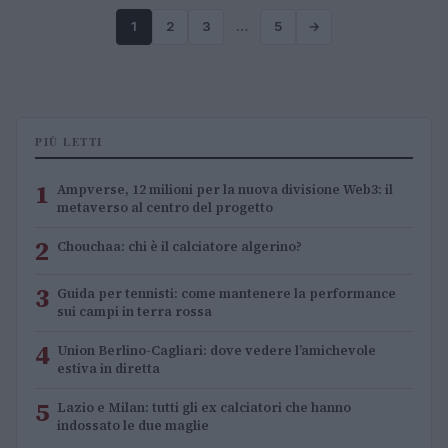
1
2
3
…
5
→
PIÙ LETTI
1
Ampverse, 12 milioni per la nuova divisione Web3: il
metaverso al centro del progetto
2
Chouchaa: chi è il calciatore algerino?
3
Guida per tennisti: come mantenere la performance
sui campi in terra rossa
4
Union Berlino-Cagliari: dove vedere l’amichevole
estiva in diretta
5
Lazio e Milan: tutti gli ex calciatori che hanno
indossato le due maglie