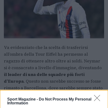
Va evidenziato che la scelta di trasferirsi
all’ombra della Tour Eiffel ha permesso al
ragazzo di ottenere altro oltre ai soldi. Neymar
si è consacrato a livello d’immagine, diventando
il leader di una delle squadre più forti
d’Europa
. Questo non sarebbe successo se fosse
rimasto a Barcellona, dove sarebbe sempre stato
considerato un gradino sotto Messi.
Sport Magazine -
Do Not Process My Personal
Information
L’essere diventato un uomo copertina ha