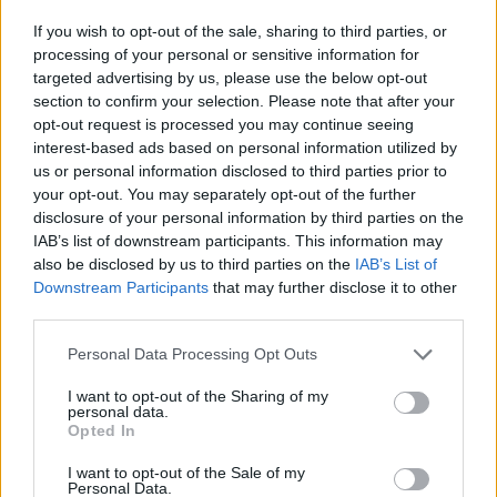
permesso al PSG di vedere un notevole aumento
If you wish to opt-out of the sale, sharing to third parties, or
del merchandising, non solo in Europa, ma anche
processing of your personal or sensitive information for
targeted advertising by us, please use the below opt-out
negli Emirati Arabi e in Sud-America.
section to confirm your selection. Please note that after your
opt-out request is processed you may continue seeing
LEGGI ANCHE:
Il patrimonio di Messi: a quanto
interest-based ads based on personal information utilized by
ammonta la ricchezza del calciatore
us or personal information disclosed to third parties prior to
your opt-out. You may separately opt-out of the further
disclosure of your personal information by third parties on the
IAB’s list of downstream participants. This information may
AUTORE
also be disclosed by us to third parties on the
IAB’s List of
Alessandro Burin
Downstream Participants
that may further disclose it to other
third parties.
Please note that this website/app uses one or more Google
Personal Data Processing Opt Outs
services and may gather and store information including but
not limited to your visit or usage behaviour. You may click to
I want to opt-out of the Sharing of my
personal data.
grant or deny consent to Google and its third-party tags to
Opted In
use your data for below specified purposes in below Google
consent section.
I want to opt-out of the Sale of my
Personal Data.