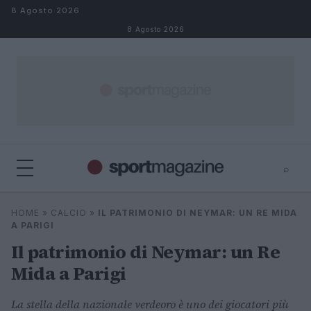
Salta al contenuto
8 Agosto 2026
8 Agosto 2026
⌕
⌕
×
HOME
»
CALCIO
»
IL PATRIMONIO DI NEYMAR: UN RE MIDA
Cerca
A PARIGI
Il patrimonio di Neymar: un Re
Mida a Parigi
La stella della nazionale verdeoro è uno dei giocatori più