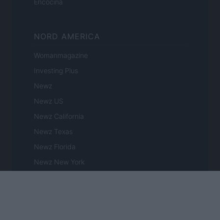
Encocina
NORD AMERICA
Womanmagazine
Investing Plus
Newz
Newz US
Newz California
Newz Texas
Newz Florida
Newz New York
Newz Pennsylvania
Newz Illinois
Newz Ohio