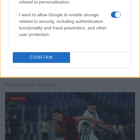
related to personalization.
I want to allow Google to enable storage
related to security, including authentication
functionality and fraud prevention, and other
user protection.
Lo stipendio di Sandro Tonali: quanto
CONFIRM
guadagna il giocatore del Milan
Sarà il punto fermo del Milan fino al 2027, quanto guadagna
Sandro Tonali
Gabriele Vecchia · 7 Apr 2023
CALCIO