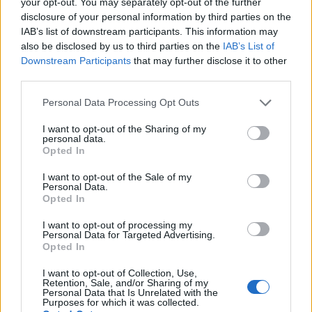
your opt-out. You may separately opt-out of the further
disclosure of your personal information by third parties on the
IAB’s list of downstream participants. This information may
also be disclosed by us to third parties on the
IAB’s List of
Downstream Participants
that may further disclose it to other
third parties.
Quanto ha guadagnato Esteban
Please note that this website/app uses one or more Google
Personal Data Processing Opt Outs
Cambiasso durante la carriera: stipendio
services and may gather and store information including but
e patrimonio del giocatore
not limited to your visit or usage behaviour. You may click to
I want to opt-out of the Sharing of my
personal data.
grant or deny consent to Google and its third-party tags to
Il patrimonio costruito da Esteban Cambiasso durante la sua
Opted In
use your data for below specified purposes in below Google
carriera: quanto ha guadagnato l'argentino
consent section.
I want to opt-out of the Sale of my
Gabriele Vecchia · 12 Apr 2023
Personal Data.
Opted In
CALCIO
I want to opt-out of processing my
Personal Data for Targeted Advertising.
Opted In
I want to opt-out of Collection, Use,
Retention, Sale, and/or Sharing of my
Personal Data that Is Unrelated with the
Purposes for which it was collected.