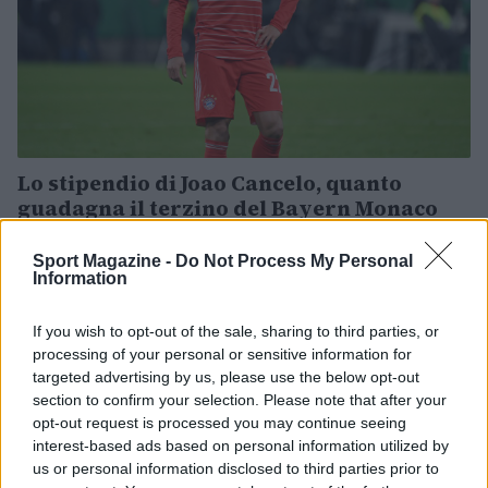
Lo stipendio di Joao Cancelo, quanto
guadagna il terzino del Bayern Monaco
Quanto guadagna il terzino del Bayern Monaco Joao
Cancelo: lo stipendio ed il valore del giocatore portoghese
Sport Magazine -
Do Not Process My Personal
Information
Gabriele Vecchia · 12 Apr 2023
If you wish to opt-out of the sale, sharing to third parties, or
CALCIO
processing of your personal or sensitive information for
targeted advertising by us, please use the below opt-out
section to confirm your selection. Please note that after your
opt-out request is processed you may continue seeing
interest-based ads based on personal information utilized by
us or personal information disclosed to third parties prior to