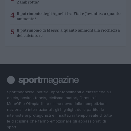
Zambrotta?
4
Il patrimonio degli Agnelli tra Fiat e Juventus: a quanto
ammonta?
5
Il patrimonio di Messi: a quanto ammonta la ricchezza
del calciatore
Sportmagazine: notizie, approfondimenti e classifiche su
calcio, basket, tennis, ciclismo, motori, Formula 1,
MotoGP e Olimpiadi. Le ultime news dalle competizioni
nazionali e internazionali, gli highlight delle partite, le
interviste ai protagonisti e i risultati in tempo reale di tutte
le discipline che fanno emozionare gli appassionati di
sport.