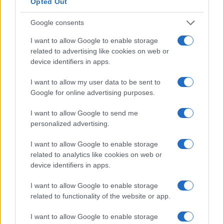
Opted Out
Google consents
I want to allow Google to enable storage
related to advertising like cookies on web or
device identifiers in apps.
I want to allow my user data to be sent to
Quanto guadagna Choupo Moting?
Google for online advertising purposes.
Stipendio e patrimonio del giocatore del
Bayern Monaco
I want to allow Google to send me
Lo stipendio di Choupo Moting: quanto guadagna all'anno
personalized advertising.
l'attaccante del Bayern Monaco
I want to allow Google to enable storage
Gabriele Vecchia · 11 Apr 2023
related to analytics like cookies on web or
device identifiers in apps.
CALCIO
I want to allow Google to enable storage
related to functionality of the website or app.
I want to allow Google to enable storage