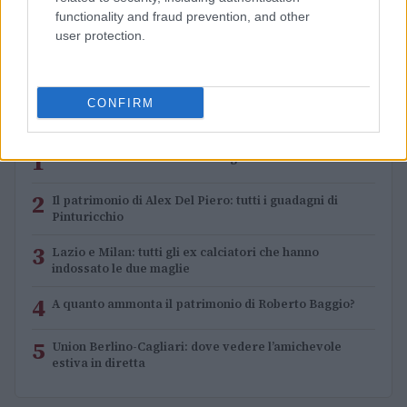
Come leggere il calciomercato tra ruoli, età e
functionality and fraud prevention, and other
plusvalenze
user protection.
Ilaria Mauri · 10 Ago 2026
CONFIRM
PIÙ LETTI
1
Chouchaa: chi è il calciatore algerino?
2
Il patrimonio di Alex Del Piero: tutti i guadagni di
Pinturicchio
3
Lazio e Milan: tutti gli ex calciatori che hanno
indossato le due maglie
4
A quanto ammonta il patrimonio di Roberto Baggio?
5
Union Berlino-Cagliari: dove vedere l’amichevole
estiva in diretta