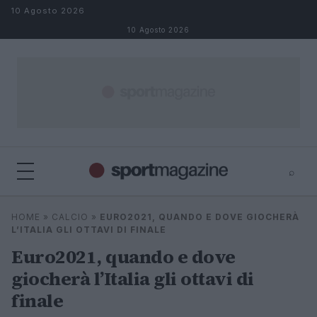
Salta al contenuto
10 Agosto 2026
10 Agosto 2026
⌕
⌕
×
HOME
»
CALCIO
»
EURO2021, QUANDO E DOVE GIOCHERÀ
Cerca
L’ITALIA GLI OTTAVI DI FINALE
Euro2021, quando e dove
giocherà l’Italia gli ottavi di
finale