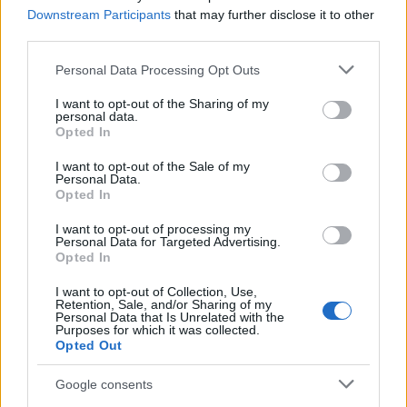
Downstream Participants
that may further disclose it to other
third parties.
Please note that this website/app uses one or more Google
Personal Data Processing Opt Outs
services and may gather and store information including but
not limited to your visit or usage behaviour. You may click to
I want to opt-out of the Sharing of my
personal data.
grant or deny consent to Google and its third-party tags to
Opted In
use your data for below specified purposes in below Google
Svezia in pista a Saas-Fee: Hector e Nyberg pronte per
consent section.
I want to opt-out of the Sale of my
la nuova stagione
Personal Data.
Francesca Lombardi · 10 Ago 2026
Opted In
I want to opt-out of processing my
CALCIO
Personal Data for Targeted Advertising.
Opted In
I want to opt-out of Collection, Use,
Retention, Sale, and/or Sharing of my
Personal Data that Is Unrelated with the
Purposes for which it was collected.
Opted Out
Google consents