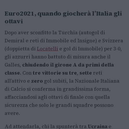
Euro2021, quando giocherà l’Italia gli
ottavi
Dopo aver sconfitto la Turchia (autogol di
Demiral e reti di Immobile ed Insigne) e Svizzera
(doppietta di
Locatelli
e gol di Immobile) per 3-0,
gli azzurri hanno battuto di misura anche il
Galles,
chiudendo il girone A da primi della
classe
. Con
tre vittorie su tre
,
sette
reti
all’attivo e
zero
gol subiti, la Nazionale Italiana
di Calcio si conferma in grandissima forma,
affacciandosi agli ottavi di finale con quella
sicurezza che solo le grandi squadre possono
avere.
Ad attendarla, chi la spunterà tra
Ucraina
e