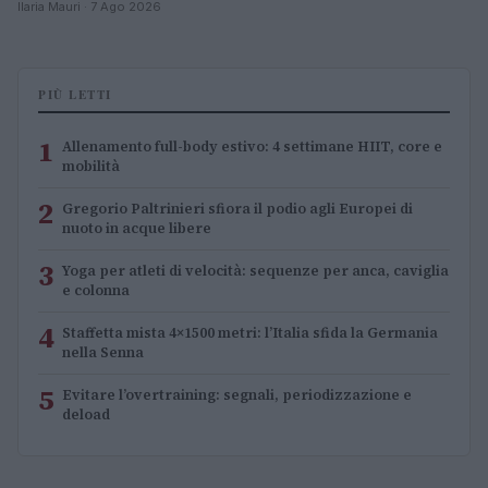
Ilaria Mauri · 7 Ago 2026
PIÙ LETTI
1
Allenamento full-body estivo: 4 settimane HIIT, core e
mobilità
2
Gregorio Paltrinieri sfiora il podio agli Europei di
nuoto in acque libere
3
Yoga per atleti di velocità: sequenze per anca, caviglia
e colonna
4
Staffetta mista 4×1500 metri: l’Italia sfida la Germania
nella Senna
5
Evitare l’overtraining: segnali, periodizzazione e
deload