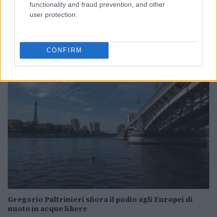
functionality and fraud prevention, and other
user protection.
Circuiti full-body in spiaggia: instabilità di sabbia e
pendenze
Francesca Lombardi · 8 Ago 2026
CONFIRM
FITNESS
Gregorio Paltrinieri sfiora il podio agli Europei di
nuoto in acque libere