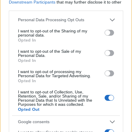
Downstream Participants
that may further disclose it to other
third parties.
Please note that this website/app uses one or more Google
Personal Data Processing Opt Outs
services and may gather and store information including but
not limited to your visit or usage behaviour. You may click to
I want to opt-out of the Sharing of my
personal data.
grant or deny consent to Google and its third-party tags to
Opted In
use your data for below specified purposes in below Google
consent section.
I want to opt-out of the Sale of my
Personal Data.
Opted In
Continua a leggere
I want to opt-out of processing my
Personal Data for Targeted Advertising.
Opted In
FITNESS
I want to opt-out of Collection, Use,
Retention, Sale, and/or Sharing of my
Personal Data that Is Unrelated with the
Purposes for which it was collected.
Opted Out
Google consents