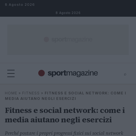
Salta al contenuto
8 Agosto 2026
8 Agosto 2026
⌕
⌕
×
HOME
»
FITNESS
»
FITNESS E SOCIAL NETWORK: COME I
Cerca
MEDIA AIUTANO NEGLI ESERCIZI
Fitness e social network: come i
media aiutano negli esercizi
Perché postare i propri progressi fisici sui social network