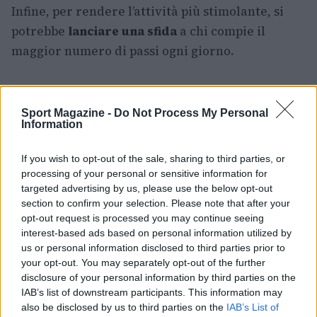
Infine, per rendere l’attività più stimolante, si
potrebbe
lanciare una sfida
a chi compie il
maggior numero di passi ogni giorno.
AUTORE
Sport Magazine -
Do Not Process My Personal
Redazione Sportmagazine
Information
If you wish to opt-out of the sale, sharing to third parties, or
processing of your personal or sensitive information for
targeted advertising by us, please use the below opt-out
section to confirm your selection. Please note that after your
opt-out request is processed you may continue seeing
interest-based ads based on personal information utilized by
us or personal information disclosed to third parties prior to
your opt-out. You may separately opt-out of the further
disclosure of your personal information by third parties on the
IAB’s list of downstream participants. This information may
also be disclosed by us to third parties on the
IAB’s List of