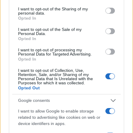
AUTORE
services and may gather and store information including but
Redazione Sportmagazine
not limited to your visit or usage behaviour. You may click to
I want to opt-out of the Sharing of my
personal data.
grant or deny consent to Google and its third-party tags to
Opted In
use your data for below specified purposes in below Google
consent section.
I want to opt-out of the Sale of my
Personal Data.
Opted In
I want to opt-out of processing my
Personal Data for Targeted Advertising.
Opted In
I want to opt-out of Collection, Use,
Retention, Sale, and/or Sharing of my
Personal Data that Is Unrelated with the
Purposes for which it was collected.
Opted Out
Google consents
I want to allow Google to enable storage
related to advertising like cookies on web or
device identifiers in apps.