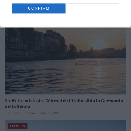
Francesca Lombardi · 9 Ago 2026
CONFIRM
FITNESS
Staffetta mista 4×1500 metri: l’Italia sfida la Germania
nella Senna
Francesca Lombardi · 8 Ago 2026
FITNESS