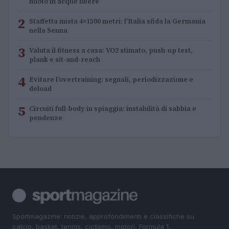
nuoto in acque libere
2
Staffetta mista 4×1500 metri: l’Italia sfida la Germania
nella Senna
3
Valuta il fitness a casa: VO2 stimato, push-up test,
plank e sit-and-reach
4
Evitare l’overtraining: segnali, periodizzazione e
deload
5
Circuiti full-body in spiaggia: instabilità di sabbia e
pendenze
Sportmagazine: notizie, approfondimenti e classifiche su
calcio, basket, tennis, ciclismo, motori, Formula 1,