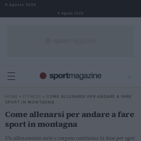
Salta al contenuto
9 Agosto 2026
9 Agosto 2026
⌕
⌕
×
HOME
»
FITNESS
»
COME ALLENARSI PER ANDARE A FARE
Cerca
SPORT IN MONTAGNA
Come allenarsi per andare a fare
sport in montagna
Un allenamento serio e corposo costituisce la base per ogni