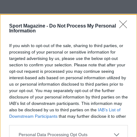
Sport Magazine -
Do Not Process My Personal
Information
If you wish to opt-out of the sale, sharing to third parties, or
processing of your personal or sensitive information for
targeted advertising by us, please use the below opt-out
section to confirm your selection. Please note that after your
opt-out request is processed you may continue seeing
interest-based ads based on personal information utilized by
Come se non bastasse, i
bambini
sono entusiasti
us or personal information disclosed to third parties prior to
della neve e, praticando sport, ne trarranno
your opt-out. You may separately opt-out of the further
benefici a lungo termine. Sia a livello fisico che a
disclosure of your personal information by third parties on the
IAB’s list of downstream participants. This information may
livello ambientale, imparando a
rispettare la
also be disclosed by us to third parties on the
IAB’s List of
natura
fin dalla tenera età.
Downstream Participants
that may further disclose it to other
third parties.
Please note that this website/app uses one or more Google
Personal Data Processing Opt Outs