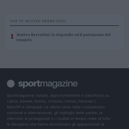
TOP IN MATTEO BERRETTINI
1
Matteo Berrettini: lo stipendio ed il patrimonio del
tennista
Sportmagazine: notizie, approfondimenti e classifiche su
calcio, basket, tennis, ciclismo, motori, Formula 1,
MotoGP e Olimpiadi. Le ultime news dalle competizioni
nazionali e internazionali, gli highlight delle partite, le
interviste ai protagonisti e i risultati in tempo reale di tutte
le discipline che fanno emozionare gli appassionati di