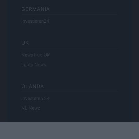
GERMANIA
Investieren24
UK
News Hub UK
Lgbtq News
OLANDA
Investeren 24
NL Newz