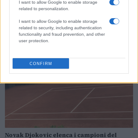
I want to allow Google to enable storage
related to personalization.
Australian Open, il sospiro di sollievo di
I want to allow Google to enable storage
Berrettini
related to security, including authentication
Dopo aver sconfitto Khachanov in tre set, il romano parla
functionality and fraud prevention, and other
dell'infortunio patito nella terza frazione.
user protection.
Redazione Sport Magazine · 13 Feb 2021
ALTRI SPORT
CONFIRM
Novak Djokovic elenca i campioni del