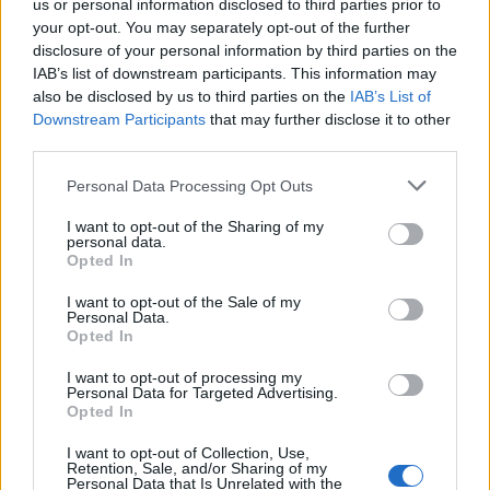
us or personal information disclosed to third parties prior to
your opt-out. You may separately opt-out of the further
disclosure of your personal information by third parties on the
IAB’s list of downstream participants. This information may
also be disclosed by us to third parties on the
IAB’s List of
Downstream Participants
that may further disclose it to other
third parties.
Please note that this website/app uses one or more Google
Personal Data Processing Opt Outs
Ljubicic: “Berrettini sottovalutato,
services and may gather and store information including but
spaccherà il mondo”
not limited to your visit or usage behaviour. You may click to
I want to opt-out of the Sharing of my
personal data.
grant or deny consent to Google and its third-party tags to
L'agente e coach del tennista romano: "Matteo deve solo
Opted In
use your data for below specified purposes in below Google
stare bene fisicamente, per il resto ha un gioco da top player
consent section.
e…
I want to opt-out of the Sale of my
Personal Data.
Redazione Sport Magazine · 27 Apr 2021
Opted In
I want to opt-out of processing my
ALTRI SPORT
Personal Data for Targeted Advertising.
Opted In
I want to opt-out of Collection, Use,
Retention, Sale, and/or Sharing of my
Personal Data that Is Unrelated with the