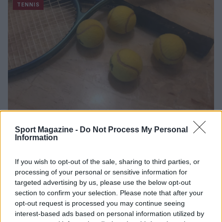
TENNIS
Atp Roma, Volandri carica gli azzurri:
Sport Magazine -
Do Not Process My Personal
“Sognare non costa nulla”
Information
Alla vigilia degli Internazionali d'Italia parla il capitano di
Davis, che scommette su Sinner, Berrettini e non solo.
If you wish to opt-out of the sale, sharing to third parties, or
processing of your personal or sensitive information for
Redazione Sport Magazine · 9 Mag 2021
targeted advertising by us, please use the below opt-out
section to confirm your selection. Please note that after your
TENNIS
opt-out request is processed you may continue seeing
interest-based ads based on personal information utilized by