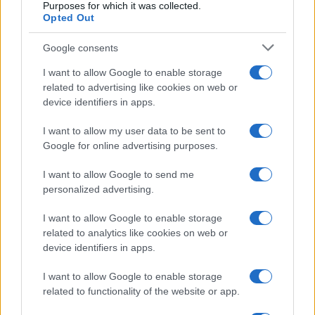
Purposes for which it was collected.
Opted Out
Google consents
I want to allow Google to enable storage
related to advertising like cookies on web or
Australia amara, fuori Fognini e
device identifiers in apps.
Berrettini
I want to allow my user data to be sent to
Non arrivano buone notizie da Melbourne.
Google for online advertising purposes.
Redazione Sport Magazine · 15 Feb 2021
I want to allow Google to send me
TENNIS
personalized advertising.
I want to allow Google to enable storage
related to analytics like cookies on web or
device identifiers in apps.
I want to allow Google to enable storage
related to functionality of the website or app.