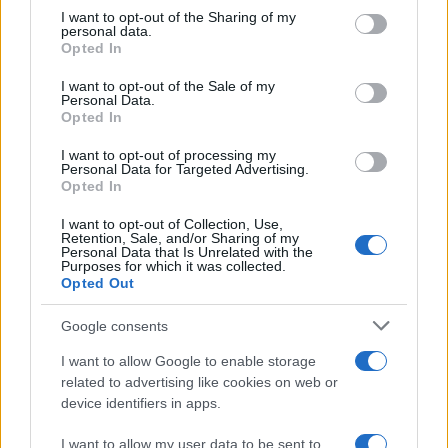
not limited to your visit or usage behaviour. You may click to
I want to opt-out of the Sharing of my
Andrea Barbato · 17 Giu 2022
personal data.
grant or deny consent to Google and its third-party tags to
Opted In
use your data for below specified purposes in below Google
CALCIO
consent section.
I want to opt-out of the Sale of my
Personal Data.
Opted In
I want to opt-out of processing my
Personal Data for Targeted Advertising.
Opted In
I want to opt-out of Collection, Use,
Retention, Sale, and/or Sharing of my
Personal Data that Is Unrelated with the
Purposes for which it was collected.
Opted Out
Google consents
I want to allow Google to enable storage
Premier League: il calendario della
related to advertising like cookies on web or
stagione 2022-23
device identifiers in apps.
La Premier League ha ufficializzato il calendario della
I want to allow my user data to be sent to