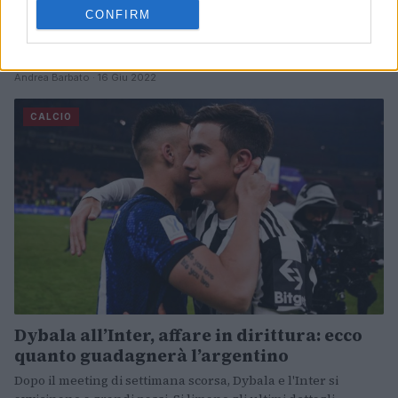
Dopo la Champions League, possibili novità importanti anche
CONFIRM
per la Supercoppa Europea 2024. La UEFA intende
rivoluzionare il calcio europeo.
Andrea Barbato · 16 Giu 2022
CALCIO
Dybala all’Inter, affare in dirittura: ecco
quanto guadagnerà l’argentino
Dopo il meeting di settimana scorsa, Dybala e l'Inter si