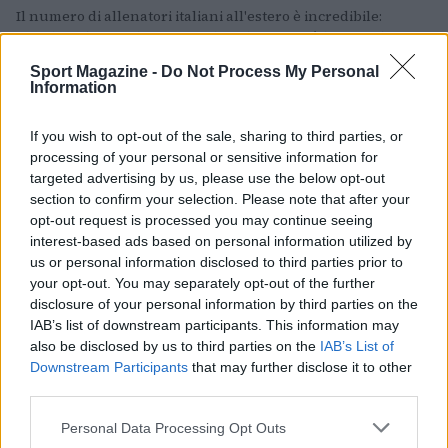
Il numero di allenatori italiani all'estero è incredibile:
Ancelotti domina l'Europa col Real, ma non è l'unico che
stupisce.
Sport Magazine -
Do Not Process My Personal
Andrea Barbato · 20 Giu 2022
Information
CALCIO
If you wish to opt-out of the sale, sharing to third parties, or
processing of your personal or sensitive information for
targeted advertising by us, please use the below opt-out
section to confirm your selection. Please note that after your
opt-out request is processed you may continue seeing
interest-based ads based on personal information utilized by
us or personal information disclosed to third parties prior to
your opt-out. You may separately opt-out of the further
disclosure of your personal information by third parties on the
IAB’s list of downstream participants. This information may
also be disclosed by us to third parties on the
IAB’s List of
Downstream Participants
that may further disclose it to other
Fantacalcio 2022-23: quando fare l’asta e
third parties.
cosa sapere
Please note that this website/app uses one or more Google
L'asta del Fantacalcio 2022-23 si prospetta essere la più
Personal Data Processing Opt Outs
services and may gather and store information including but
anomala di tutte a causa del mondiale in Qatar.