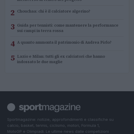
2
Chouchaa: chi è il calciatore algerino?
3
Guida per tennisti: come mantenere la performance
sui campi in terra rossa
4
A quanto ammonta il patrimonio di Andrea Pirlo?
5
Lazio e Milan: tutti gli ex calciatori che hanno
indossato le due maglie
Sportmagazine: notizie, approfondimenti e classifiche su
calcio, basket, tennis, ciclismo, motori, Formula 1,
MotoGP e Olimpiadi. Le ultime news dalle competizioni