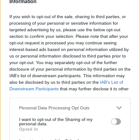
Information
permettono di bissare i successi dell’anno
precedente, nonostante Matteo abbiamo potuto
If you wish to opt-out of the sale, sharing to third parties, or
godere di ottime teste di serie nel corso dei
processing of your personal or sensitive information for
targeted advertising by us, please use the below opt-out
tornei disputati.
section to confirm your selection. Please note that after your
opt-out request is processed you may continue seeing
LEGGI ANCHE:
Chi è Camila Giorgi: la storia della
interest-based ads based on personal information utilized by
tennista tra successi e vita privata
us or personal information disclosed to third parties prior to
your opt-out. You may separately opt-out of the further
disclosure of your personal information by third parties on the
IAB’s list of downstream participants. This information may
also be disclosed by us to third parties on the
IAB’s List of
AUTORE
Redazione Sportmagazine
Downstream Participants
that may further disclose it to other
third parties.
Please note that this website/app uses one or more Google
Personal Data Processing Opt Outs
services and may gather and store information including but
not limited to your visit or usage behaviour. You may click to
I want to opt-out of the Sharing of my
personal data.
grant or deny consent to Google and its third-party tags to
Opted In
use your data for below specified purposes in below Google
consent section.