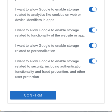
I want to allow Google to enable storage
related to analytics like cookies on web or
device identifiers in apps.
I want to allow Google to enable storage
related to functionality of the website or app.
I want to allow Google to enable storage
related to personalization.
Tennis: Arthur Fils, Alcaraz e Cobolli e la moda delle
I want to allow Google to enable storage
treccine nel circuito ATP
related to security, including authentication
Francesca Lombardi · 8 Ago 2026
functionality and fraud prevention, and other
user protection.
TENNIS
CONFIRM