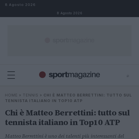
Salta al contenuto
8 Agosto 2026
8 Agosto 2026
⌕
⌕
×
HOME
»
TENNIS
»
CHI È MATTEO BERRETTINI: TUTTO SUL
Cerca
TENNISTA ITALIANO IN TOP10 ATP
Chi è Matteo Berrettini: tutto sul
tennista italiano in Top10 ATP
Matteo Berrettini è uno dei talenti più interessanti del