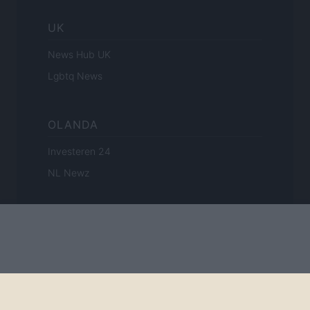
UK
News Hub UK
Lgbtq News
OLANDA
Investeren 24
NL Newz